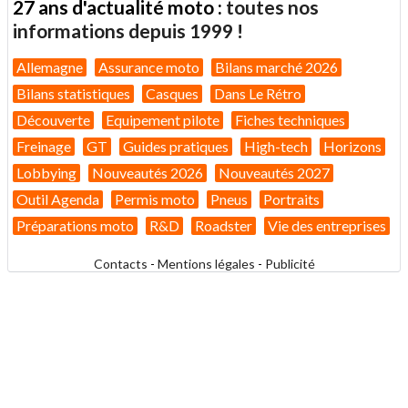
27 ans d'actualité moto :
toutes nos
informations depuis 1999 !
Allemagne
Assurance moto
Bilans marché 2026
Bilans statistiques
Casques
Dans Le Rétro
Découverte
Equipement pilote
Fiches techniques
Freinage
GT
Guides pratiques
High-tech
Horizons
Lobbying
Nouveautés 2026
Nouveautés 2027
Outil Agenda
Permis moto
Pneus
Portraits
Préparations moto
R&D
Roadster
Vie des entreprises
Contacts
-
Mentions légales
-
Publicité