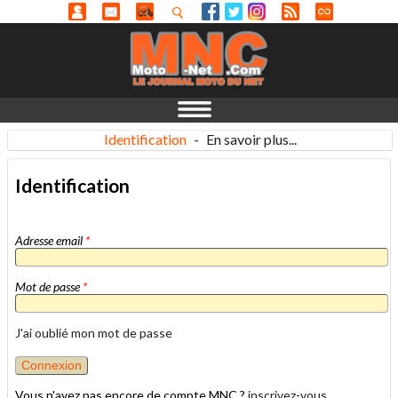
Identification
-
En savoir plus...
Identification
Adresse email
*
Mot de passe
*
J'ai oublié mon mot de passe
Vous n'avez pas encore de compte MNC ?
inscrivez-vous