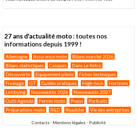
27 ans d'actualité moto :
toutes nos
informations depuis 1999 !
Allemagne
Assurance moto
Bilans marché 2026
Bilans statistiques
Casques
Dans Le Rétro
Découverte
Equipement pilote
Fiches techniques
Freinage
GT
Guides pratiques
High-tech
Horizons
Lobbying
Nouveautés 2026
Nouveautés 2027
Outil Agenda
Permis moto
Pneus
Portraits
Préparations moto
R&D
Roadster
Vie des entreprises
Contacts
-
Mentions légales
-
Publicité