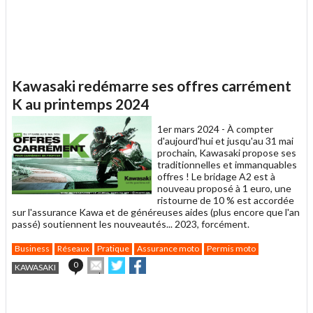
Kawasaki redémarre ses offres carrément
K au printemps 2024
1er mars 2024 -
À compter
d'aujourd'hui et jusqu'au 31 mai
prochain, Kawasaki propose ses
traditionnelles et immanquables
offres ! Le bridage A2 est à
nouveau proposé à 1 euro, une
ristourne de 10 % est accordée
sur l'assurance Kawa et de généreuses aides (plus encore que l'an
passé) soutiennent les nouveautés... 2023, forcément.
Business
Réseaux
Pratique
Assurance moto
Permis moto
Envoyer
Partager
Partager
0
KAWASAKI
cet
sur
sur
article
Twitter
Facebook
.
à
un