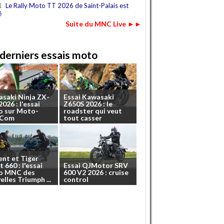
1
Le Rally Moto TT 2026 de Saint-Palais est
é
Suite du MNC Live ►►
derniers essais moto
asaki
Ninja
ZX-
Essai
Kawasaki
2026
:
l'essai
Z650S
2026
:
le
o
sur
Moto-
roadster
qui
veut
.Com
tout
casser
ent
et
Tiger
t
660
:
l'essai
Essai
QJMotor
SRV
o
MNC
des
600
V2
2026
:
cruise
elles
Triumph
...
control