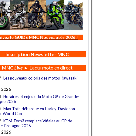
uivez le GUIDE MNC Nouveautés 2026 !
Inscription Newsletter MNC
MNC
Live
► L'actu moto en direct
7
Les nouveaux coloris des motos Kawasaki
t 2026
4
Horaires et enjeux du Moto GP de Grande-
gne 2026
6
Max Toth débarque en Harley-Davidson
r World Cup
7
KTM-Tech3 remplace Viñales au GP de
e-Bretagne 2026
t 2026