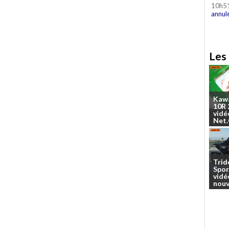
10h5
annul
Les 
Kaw
10R
vidé
Net
Trid
Spor
vidé
nouv