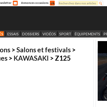
Rechercher
wsletter
Annonces occasions
Formulaire de recherche
ÉS
ESSAIS
DOSSIERS
VIDÉOS
SPORT
ÉQUIPEMENTS
P
zons
>
Salons et festivals
>
es
>
KAWASAKI
> Z125