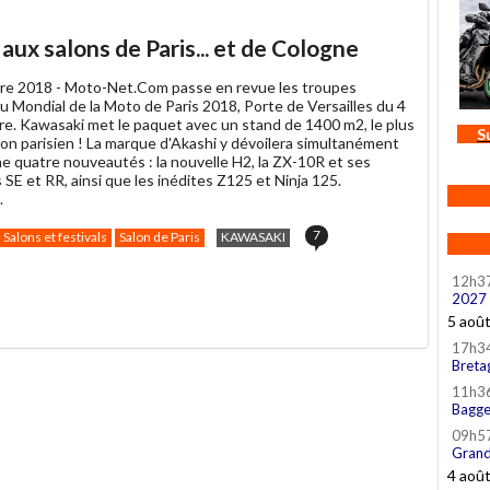
x salons de Paris... et de Cologne
re 2018 -
Moto-Net.Com passe en revue les troupes
u Mondial de la Moto de Paris 2018, Porte de Versailles du 4
re. Kawasaki met le paquet avec un stand de 1400 m2, le plus
S
lon parisien ! La marque d'Akashi y dévoilera simultanément
e quatre nouveautés : la nouvelle H2, la ZX-10R et ses
 SE et RR, ainsi que les inédites Z125 et Ninja 125.
.
7
Salons et festivals
Salon de Paris
KAWASAKI
12h3
2027
5 aoû
17h3
Breta
11h3
Bagge
09h5
Grand
4 aoû