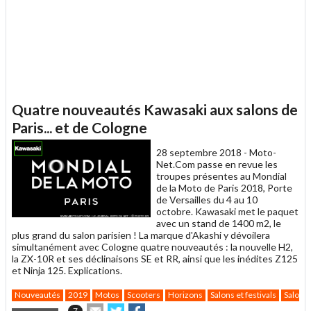
Quatre nouveautés Kawasaki aux salons de
Paris... et de Cologne
28 septembre 2018 -
Moto-
Net.Com passe en revue les
troupes présentes au Mondial
de la Moto de Paris 2018, Porte
de Versailles du 4 au 10
octobre. Kawasaki met le paquet
avec un stand de 1400 m2, le
plus grand du salon parisien ! La marque d'Akashi y dévoilera
simultanément avec Cologne quatre nouveautés : la nouvelle H2,
la ZX-10R et ses déclinaisons SE et RR, ainsi que les inédites Z125
et Ninja 125. Explications.
Nouveautés
2019
Motos
Scooters
Horizons
Salons et festivals
Salon d
Envoyer
Partager
Partager
7