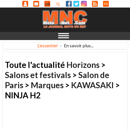
L'essentiel
-
En savoir plus...
Toute l'actualité
Horizons
>
Salons et festivals
>
Salon de
Paris
>
Marques
>
KAWASAKI
>
NINJA H2