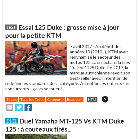
Essai 125 Duke : grosse mise à jour
TEST
pour la petite KTM
7 avril 2017 -
Au début des
années 10 (2010...), KTM avait
redynamisé le secteur des
motos 125 cc en lâchant la très
"fraiche" 125 Duke. En 2017, la
marque autrichienne revoit son
best-seller avec l'intention de
redéfinir les standards de la catégorie. Attention les enfants - et
concurrents -, ça va secouer !
5
Essais
Tous les Tests
Catégorie
Roadster
KTM
Envoyer
Partager
Partager
cet
sur
sur
article
Twitter
Facebook
Duel Yamaha MT-125 Vs KTM Duke
DUEL
à
un
125 : à couteaux tirés...
ami