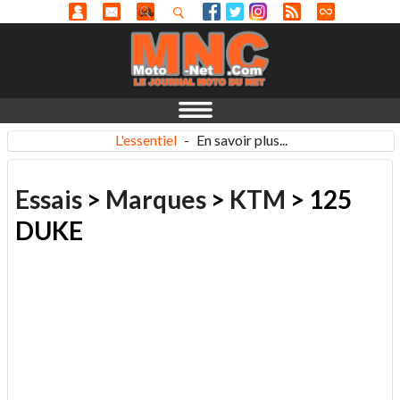
L'essentiel
-
En savoir plus...
Essais
>
Marques
>
KTM
> 125
DUKE