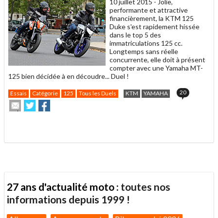
10 juillet 2015 -
Jolie,
performante et attractive
financièrement, la KTM 125
Duke s'est rapidement hissée
dans le top 5 des
immatriculations 125 cc.
Longtemps sans réelle
concurrente, elle doit à présent
compter avec une Yamaha MT-
125 bien décidée à en découdre... Duel !
20
Essais
Catégorie
125
Tous les Duels
KTM
YAMAHA
Envoyer
Partager
Partager
cet
sur
sur
article
Twitter
Facebook
.
à
un
ami
27 ans d'actualité moto :
toutes nos
informations depuis 1999 !