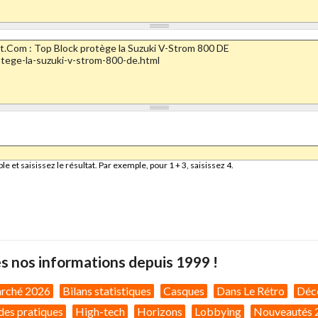
et saisissez le résultat. Par exemple, pour 1 + 3, saisissez 4.
s nos informations depuis 1999 !
arché 2026
Bilans statistiques
Casques
Dans Le Rétro
Déc
des pratiques
High-tech
Horizons
Lobbying
Nouveautés 