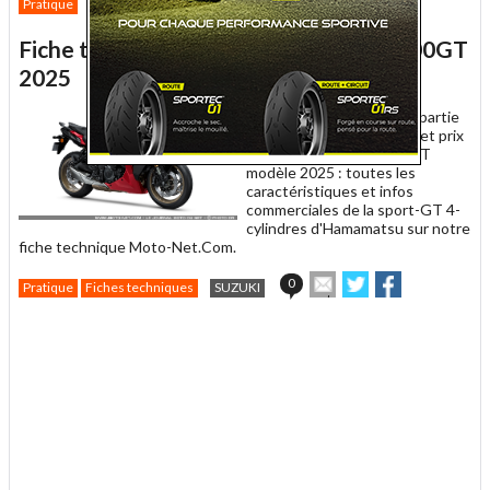
Pratique
SUZUKI
cet
sur
sur
article
Twitter
Facebook
Fiche technique moto Suzuki GSX-S1000GT
à
un
2025
ami
21 janvier 2025 -
Moteur, partie
cycle, dimensions, coloris et prix
de la Suzuki GSX-S1000GT
modèle 2025 : toutes les
caractéristiques et infos
commerciales de la sport-GT 4-
cylindres d'Hamamatsu sur notre
fiche technique Moto-Net.Com.
Envoyer
Partager
Partager
0
Pratique
Fiches techniques
SUZUKI
cet
sur
sur
article
Twitter
Facebook
.
à
un
ami