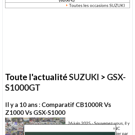
Toutes les occasions SUZUKI
Toute l'actualité
SUZUKI
>
GSX-
S1000GT
Il y a 10 ans : Comparatif CB1000R Vs
Z1000 Vs GSX-S1000
26 juin 2025 -
Souvenez-vous, il y
a 10 ans jour pour jour, MNC
publiait : "Investi l'an dernier par