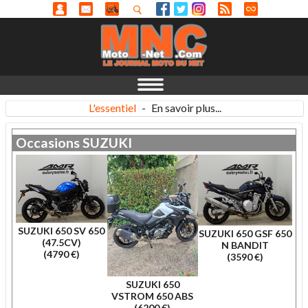
L'essentiel
-
En savoir plus...
Occasions
SUZUKI
SUZUKI 650 SV 650
SUZUKI 650 GSF 650
(47.5CV)
N BANDIT
(4790 €)
(3590 €)
SUZUKI 650
VSTROM 650 ABS
(6200 €)