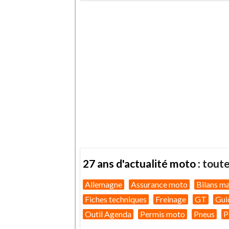
27 ans d'actualité moto :
toute
Allemagne
Assurance moto
Bilans m
Fiches techniques
Freinage
GT
Gui
Outil Agenda
Permis moto
Pneus
P