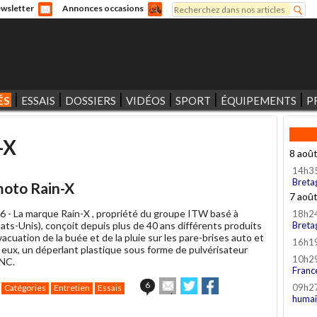
Rechercher
wsletter
Annonces occasions
Formulaire de recherche
ÉS
ESSAIS
DOSSIERS
VIDÉOS
SPORT
ÉQUIPEMENTS
P
-X
8 aoû
14h3
Breta
moto Rain-X
7 aoû
6 -
La marque Rain-X , propriété du groupe ITW basé à
18h2
ats-Unis), conçoit depuis plus de 40 ans différents produits
Breta
'évacuation de la buée et de la pluie sur les pare-brises auto et
16h1
 eux, un déperlant plastique sous forme de pulvérisateur
10h2
MNC.
Franc
Envoyer
Partager
Partager
6
09h2
Catégories
Entretien
Essais
cet
sur
sur
humai
article
Twitter
Facebook