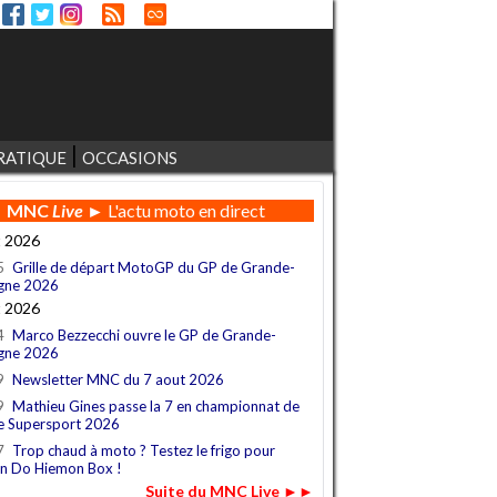
RATIQUE
OCCASIONS
MNC
Live
► L'actu moto en direct
t 2026
5
Grille de départ MotoGP du GP de Grande-
gne 2026
t 2026
4
Marco Bezzecchi ouvre le GP de Grande-
gne 2026
9
Newsletter MNC du 7 aout 2026
9
Mathieu Gines passe la 7 en championnat de
e Supersport 2026
7
Trop chaud à moto ? Testez le frigo pour
n Do Hiemon Box !
Suite du MNC Live ►►