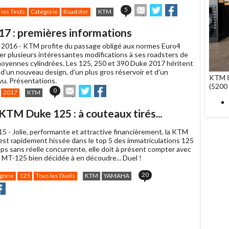
Envoyer
Partager
Partager
5
 les Tests
Catégorie
Roadster
KTM
cet
sur
sur
article
Twitter
Facebook
7 : premières informations
à
un
 2016 -
KTM profite du passage obligé aux normes Euro4
ami
er plusieurs intéressantes modifications à ses roadsters de
moyennes cylindrées. Les 125, 250 et 390 Duke 2017 héritent
’un nouveau design, d’un plus gros réservoir et d’un
KTM 8
vu. Présentations.
(5200 
Envoyer
Partager
Partager
0
2017
KTM
cet
sur
sur
article
Twitter
Facebook
M Duke 125 : à couteaux tirés...
à
un
015 -
Jolie, performante et attractive financièrement, la KTM
ami
est rapidement hissée dans le top 5 des immatriculations 125
ps sans réelle concurrente, elle doit à présent compter avec
MT-125 bien décidée à en découdre... Duel !
20
gorie
125
Tous les Duels
KTM
YAMAHA
r
rtager
Partager
r
r
acebook