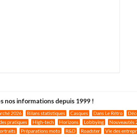
s nos informations depuis 1999 !
arché 2026
Bilans statistiques
Casques
Dans Le Rétro
Déc
des pratiques
High-tech
Horizons
Lobbying
Nouveautés 
ortraits
Préparations moto
R&D
Roadster
Vie des entrepr