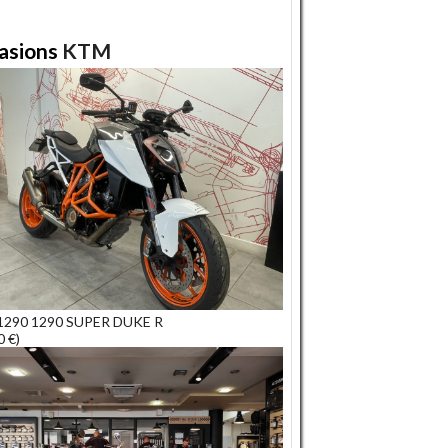
asions
KTM
290 1290 SUPER DUKE R
0 €)