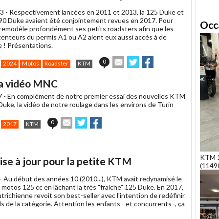
un
3 -
Respectivement lancées en 2011 et 2013, la 125 Duke et
ami
390 Duke avaient été conjointement revues en 2017. Pour
Occ
emodèle profondément ses petits roadsters afin que les
enteurs du permis A1 ou A2 aient eux aussi accès à de
 ! Présentations.
Envoyer
Partager
Partager
0
2024
Motos
Roadster
KTM
cet
sur
sur
article
Twitter
Facebook
la vidéo MNC
à
un
7 -
En complément de notre premier essai des nouvelles KTM
ami
uke, la vidéo de notre roulage dans les environs de Turin
Envoyer
Partager
Partager
0
2017
KTM
cet
sur
sur
article
Twitter
Facebook
à
un
KTM 1
ise à jour pour la petite KTM
ami
(1149
 -
Au début des années 10 (2010...), KTM avait redynamisé le
motos 125 cc en lâchant la très "fraiche" 125 Duke. En 2017,
trichienne revoit son best-seller avec l'intention de redéfinir
s de la catégorie. Attention les enfants - et concurrents -, ça
!