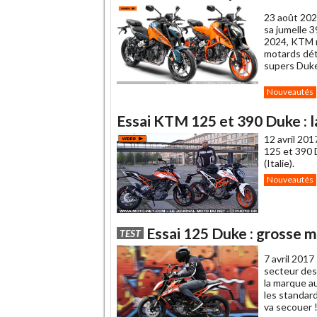
23 août 202
sa jumelle 
2024, KTM r
motards dét
supers Duke
Nouveautés
Essai KTM 125 et 390 Duke : 
12 avril 201
125 et 390 D
(Italie).
Nouveautés
Essai 125 Duke : grosse m
TEST
7 avril 2017
secteur des 
la marque au
les standard
va secouer 