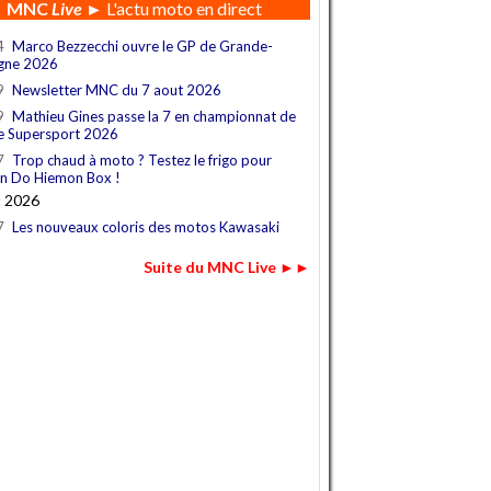
MNC
Live
► L'actu moto en direct
4
Marco Bezzecchi ouvre le GP de Grande-
gne 2026
9
Newsletter MNC du 7 aout 2026
9
Mathieu Gines passe la 7 en championnat de
e Supersport 2026
7
Trop chaud à moto ? Testez le frigo pour
n Do Hiemon Box !
t 2026
7
Les nouveaux coloris des motos Kawasaki
Suite du MNC Live ►►