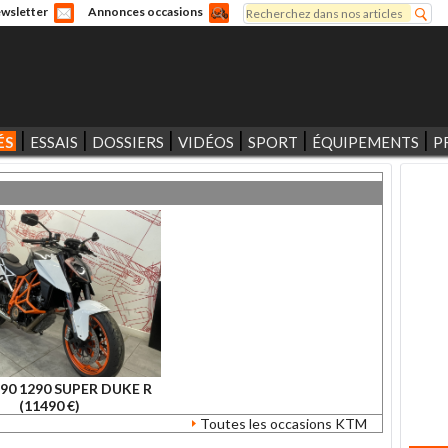
Rechercher
wsletter
Annonces occasions
Formulaire de recherche
ÉS
ESSAIS
DOSSIERS
VIDÉOS
SPORT
ÉQUIPEMENTS
P
90 1290 SUPER DUKE R
(11490 €)
Toutes les occasions KTM