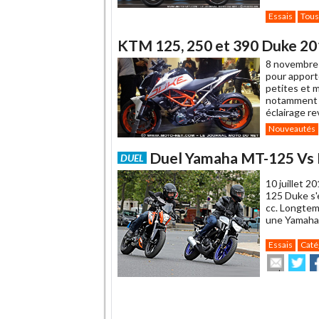
Essais
Tous
KTM 125, 250 et 390 Duke 201
8 novembre
pour apport
petites et 
notamment d
éclairage re
Nouveautés
Duel Yamaha MT-125 Vs KT
DUEL
10 juillet 2
125 Duke s'
cc. Longtem
une Yamaha 
Essais
Caté
Envoye
Pa
cet
sur
su
article
Twitte
F
à
.
un