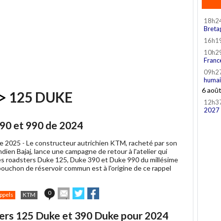
18h2
Breta
16h1
10h2
Franc
09h2
humai
6 aoû
>
125 DUKE
12h3
2027
90 et 990 de 2024
e 2025 -
Le constructeur autrichien KTM, racheté par son
ndien Bajaj, lance une campagne de retour à l'atelier qui
s roadsters Duke 125, Duke 390 et Duke 990 du millésime
bouchon de réservoir commun est à l'origine de ce rappel
Envoyer
Partager
Partager
0
ppels
KTM
cet
sur
sur
article
Twitter
Facebook
ers 125 Duke et 390 Duke pour 2024
à