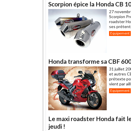
Scorpion épice la Honda CB 1
27 novembr
Scorpion Pre
roadster Ho
ses prétent
Equipement
Honda transforme sa CBF 600
31 juillet 2
et autres C
prétexte pou
vient par ai
Equipement
Le maxi roadster Honda fait le
jeudi !