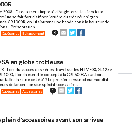
000R
e 2008 -
Directement importé d'Angleterre, le silencieux
mium se fait fort d'affiner l'arrière du très réussi gros
nda CB1000R, en lui ajoutant une bande son à la hauteur de
ions ! Présentation.
Envoyer
Partager
Partager
0
Catégories
Echappement
cet
sur
sur
article
Twitter
Facebook
à
un
ami
 SA en globe trotteuse
008 -
Fort du succès des séries Travel sur les NTV700, XL125V
BF1000, Honda étend le concept à la CBF600SA : un bon
r tailler la route cet été ? Le premier constructeur mondial
lleurs de lancer son site spécial accessoires.
Envoyer
Partager
Partager
1
Catégories
Accessoires
cet
sur
sur
article
Twitter
Facebook
à
un
ami
 plein d'accessoires avant son arrivée