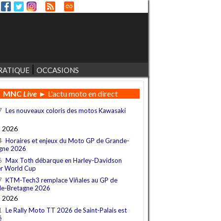
RATIQUE
OCCASIONS
MNC
Live
► L'actu moto en direct
7
Les nouveaux coloris des motos Kawasaki
t 2026
4
Horaires et enjeux du Moto GP de Grande-
gne 2026
6
Max Toth débarque en Harley-Davidson
r World Cup
7
KTM-Tech3 remplace Viñales au GP de
e-Bretagne 2026
t 2026
1
Le Rally Moto TT 2026 de Saint-Palais est
é