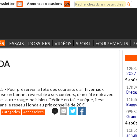
Rechercher
wsletter
Annonces occasions
Formulaire de recherche
ÉS
ESSAIS
DOSSIERS
VIDÉOS
SPORT
ÉQUIPEMENTS
P
DA
12h3
2027
5 aoû
17h3
15 -
Pour préserver la tête des courants d'air hivernaux,
Breta
se un bonnet réversible à ses couleurs, d'un côté noir avec
de l'autre rouge-noir-bleu. Décliné en taille unique, il est
11h3
Bagge
ans le réseau Honda au prix conseillé de 20 €.
Envoyer
Partager
Partager
1
09h5
Catégories
Accessoires
cet
sur
sur
Grand
article
Twitter
Facebook
4 aoû
à
10h5
un
annul
ami