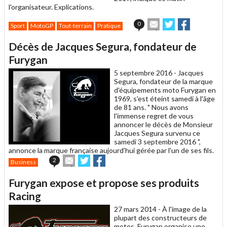
l'organisateur. Explications.
Envoyer
Partager
Partager
0
Sport
MotoGP
Tout-terrain
Pratique
cet
sur
sur
article
Twitter
Facebook
Décès de Jacques Segura, fondateur de
à
un
Furygan
ami
5 septembre 2016 -
Jacques
Segura, fondateur de la marque
d'équipements moto Furygan en
1969, s'est éteint samedi à l'âge
de 81 ans. " Nous avons
l'immense regret de vous
annoncer le décès de Monsieur
Jacques Segura survenu ce
samedi 3 septembre 2016 ",
annonce la marque française aujourd'hui gérée par l'un de ses fils.
Envoyer
Partager
Partager
2
Business
cet
sur
sur
article
Twitter
Facebook
Furygan expose et propose ses produits
à
un
Racing
ami
27 mars 2014 -
À l'image de la
plupart des constructeurs de
motos, Furygan organise une