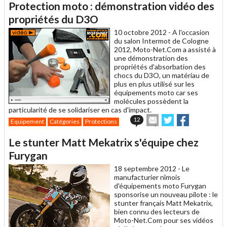
Protection moto : démonstration vidéo des
à
un
propriétés du D3O
ami
10 octobre 2012 -
A l'occasion
du salon Intermot de Cologne
2012, Moto-Net.Com a assisté à
une démonstration des
propriétés d'absorbation des
chocs du D3O, un matériau de
plus en plus utilisé sur les
équipements moto car ses
molécules possèdent la
particularité de se solidariser en cas d'impact.
Envoyer
Partager
Partager
12
Equipement
Catégories
Protections
cet
sur
sur
article
Twitter
Facebook
Le stunter Matt Mekatrix s'équipe chez
à
un
Furygan
ami
18 septembre 2012 -
Le
manufacturier nîmois
d'équipements moto Furygan
sponsorise un nouveau pilote : le
stunter français Matt Mekatrix,
bien connu des lecteurs de
Moto-Net.Com pour ses vidéos