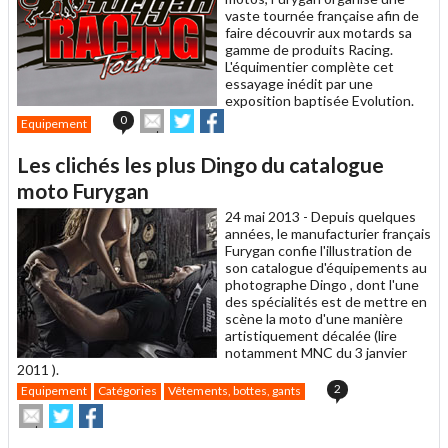
vaste tournée française afin de
faire découvrir aux motards sa
gamme de produits Racing.
L'équimentier complète cet
essayage inédit par une
exposition baptisée Evolution.
Envoyer
Partager
Partager
0
Equipement
cet
sur
sur
article
Twitter
Facebook
Les clichés les plus Dingo du catalogue
à
un
moto Furygan
ami
24 mai 2013 -
Depuis quelques
années, le manufacturier français
Furygan confie l'illustration de
son catalogue d'équipements au
photographe Dingo , dont l'une
des spécialités est de mettre en
scène la moto d'une manière
artistiquement décalée (lire
notamment MNC du 3 janvier
2011 ).
2
Equipement
Catégories
Vêtements, bottes, gants
Envoyer
Partager
Partager
cet
sur
sur
article
Twitter
Facebook