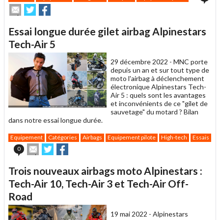
Envoyer
Partager
Partager
cet
sur
sur
article
Twitter
Facebook
Essai longue durée gilet airbag Alpinestars
à
un
Tech-Air 5
ami
29 décembre 2022 -
MNC porte
depuis un an et sur tout type de
moto l'airbag à déclenchement
électronique Alpinestars Tech-
Air 5 : quels sont les avantages
et inconvénients de ce "gilet de
sauvetage" du motard ? Bilan
dans notre essai longue durée.
Equipement
Catégories
Airbags
Equipement pilote
High-tech
Essais
Envoyer
Partager
Partager
0
cet
sur
sur
article
Twitter
Facebook
Trois nouveaux airbags moto Alpinestars :
à
un
Tech-Air 10, Tech-Air 3 et Tech-Air Off-
ami
Road
19 mai 2022 -
Alpinestars