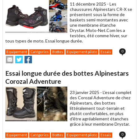
11 décembre 2025 -
Les
chaussures Alpinestars CR-X se
présentent sous la forme de
baskets semi-montantes avec
une membrane étanche
Drystar. Moto-Net.Com les a
testées, été comme hiver, sur
tous types de moto. Essai longue durée.
0
Equipement
Catégories
Bottes
Equipement pilote
Essais
Envoyer
Partager
Partager
cet
sur
sur
article
Twitter
Facebook
Essai longue durée des bottes Alpinestars
à
un
Corozal Adventure
ami
23 janvier 2025 -
L'essai complet
des Corozal Adventure de chez
Alpinestars, des bottes
littéralement tout-terrain et
plutôt confortables, en plus
d'être agréablement étanches
grâce à leur membrane Drystar.
0
Equipement
Catégories
Bottes
Equipement pilote
Essais