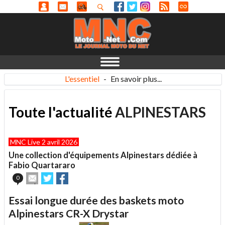
L'essentiel
-
En savoir plus...
Toute l'actualité
ALPINESTARS
MNC Live 2 avril 2026
Une collection d'équipements Alpinestars dédiée à
Fabio Quartararo
Envoyer
Partager
Partager
0
cet
sur
sur
article
Twitter
Facebook
Essai longue durée des baskets moto
à
un
Alpinestars CR-X Drystar
ami