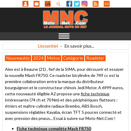
L'essentiel
-
En savoir plus...
Nouveautés
2024
Motos
Catégorie
Roadster
Alex est à Beaune (21) , fief de la SIMA, pour découvrir et essayer
la nouvelle Mash FR750. Ce roadster bicylindre de 749 cc est la
première collaboration entre la marque du distributeur
bourguignon et le constructeur chinois Jedi Motor. A 6999 euros,
cette nouveauté éligible A2 propose une
fiche technique
intéressante (74 ch et 70 Nm) et des périphériques flatteurs :
étriers et maître-cylindre radiaux Brembo, ABS Bosch,
suspensions réglables Kayaba, écran TFT 5 pouces connecté et
avec pression des pneus... Essai à suivre sur Moto-Net.Com !
Fiche technique complète Mash FR750