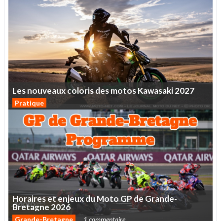
Les
nouveaux
coloris
des
motos
Kawasaki
2027
Pratique
Horaires
et
enjeux
du
Moto
GP
de
Grande-
Bretagne
2026
Grande-Bretagne
1 commentaire