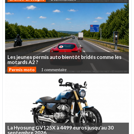
Les
jeunes
permis
auto
bientôt
bridés
comme
les
motards
A2
?
Permis moto
1 commentaire
La
Hyosung
GV125X
à
4499
euros
jusqu'au
30
septembre
2026