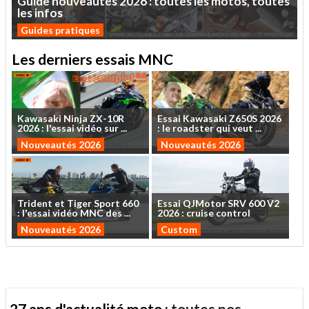
Guide
nouveautés
2026
:
toutes
les
motos,
toutes
les
infos
Guides pratiques
Les derniers essais MNC
Kawasaki
Ninja
ZX-10R
Essai
Kawasaki
Z650S
2026
2026
:
l'essai
vidéo
sur
...
:
le
roadster
qui
veut
...
Nouveautés 2026
Nouveautés 2026
Trident
et
Tiger
Sport
660
Essai
QJMotor
SRV
600
V2
:
l'essai
vidéo
MNC
des
...
2026
:
cruise
control
Nouveautés 2026
Custom
27 ans d'actualité moto :
toutes nos