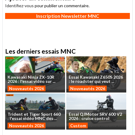
Identifiez-vous
pour publier un commentaire.
Inscription Newsletter MNC
Les derniers essais MNC
Kawasaki
Ninja
ZX-10R
Essai
Kawasaki
Z650S
2026
2026
:
l'essai
vidéo
sur
...
:
le
roadster
qui
veut
...
Nouveautés 2026
Nouveautés 2026
Trident
et
Tiger
Sport
660
Essai
QJMotor
SRV
600
V2
:
l'essai
vidéo
MNC
des
...
2026
:
cruise
control
Nouveautés 2026
Custom