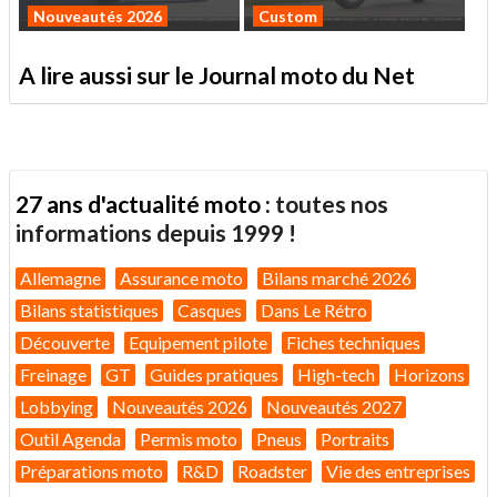
Nouveautés 2026
Custom
A lire aussi sur le Journal moto du Net
27 ans d'actualité moto :
toutes nos
informations depuis 1999 !
Allemagne
Assurance moto
Bilans marché 2026
Bilans statistiques
Casques
Dans Le Rétro
Découverte
Equipement pilote
Fiches techniques
Freinage
GT
Guides pratiques
High-tech
Horizons
Lobbying
Nouveautés 2026
Nouveautés 2027
Outil Agenda
Permis moto
Pneus
Portraits
Préparations moto
R&D
Roadster
Vie des entreprises