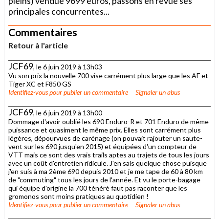
pleins) vendue 9699 euros, passons en revue ses
principales concurrentes...
Commentaires
Retour à l'article
JCF69
, le 6 juin 2019 à 13h03
Vu son prix la nouvelle 700 vise carrément plus large que les AF et
Tiger XC et F850 GS
Identifiez-vous
pour publier un commentaire
Signaler un abus
JCF69
, le 6 juin 2019 à 13h00
Dommage d'avoir oublié les 690 Enduro-R et 701 Enduro de même
puissance et quasiment le même prix. Elles sont carrément plus
légères, dépourvues de carénage (on pouvait rajouter un saute-
vent sur les 690 jusqu'en 2015) et équipées d'un compteur de
VTT mais ce sont des vrais trails aptes au trajets de tous les jours
avec un coût d'entretien ridicule. J'en sais quelque chose puisque
j'en suis à ma 2ème 690 depuis 2010 et je me tape de 60 à 80 km
de "commuting" tous les jours de l'année. Et vu le porte-bagage
qui équipe d'origine la 700 ténéré faut pas raconter que les
gromonos sont moins pratiques au quotidien !
Identifiez-vous
pour publier un commentaire
Signaler un abus