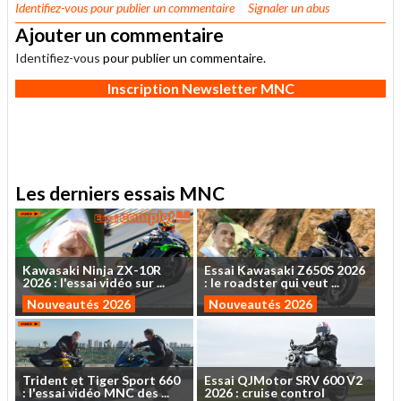
Identifiez-vous
pour publier un commentaire
Signaler un abus
Ajouter un commentaire
Identifiez-vous
pour publier un commentaire.
Inscription Newsletter MNC
Les derniers essais MNC
Kawasaki
Ninja
ZX-10R
Essai
Kawasaki
Z650S
2026
2026
:
l'essai
vidéo
sur
...
:
le
roadster
qui
veut
...
Nouveautés 2026
Nouveautés 2026
Trident
et
Tiger
Sport
660
Essai
QJMotor
SRV
600
V2
:
l'essai
vidéo
MNC
des
...
2026
:
cruise
control