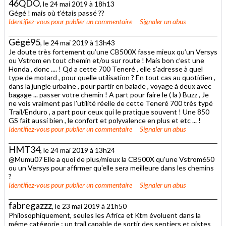
46QDO
, le 24 mai 2019 à 18h13
Gégé ! mais où t'étais passé ??
Identifiez-vous
pour publier un commentaire
Signaler un abus
Gégé95
, le 24 mai 2019 à 13h43
Je doute très fortement qu’une CB500X fasse mieux qu’un Versys
ou Vstrom en tout chemin et/ou sur route ! Mais bon c’est une
Honda , donc .... ! Qd a cette 700 Teneré , elle s’adresse à quel
type de motard , pour quelle utilisation ? En tout cas au quotidien ,
dans la jungle urbaine , pour partir en balade , voyage à deux avec
bagage ... passer votre chemin ! A part pour faire le ( la ) Buzz , Je
ne vois vraiment pas l’utilité réelle de cette Teneré 700 très typé
Trail/Enduro , a part pour ceux qui le pratique souvent ! Une 850
GS fait aussi bien , le confort et polyvalence en plus et etc ... !
Identifiez-vous
pour publier un commentaire
Signaler un abus
HMT34
, le 24 mai 2019 à 13h24
@Mumu07 Elle a quoi de plus/mieux la CB500X qu'une Vstrom650
ou un Versys pour affirmer qu'elle sera meilleure dans les chemins
?
Identifiez-vous
pour publier un commentaire
Signaler un abus
fabregazzz
, le 23 mai 2019 à 21h50
Philosophiquement, seules les Africa et Ktm évoluent dans la
même catégorie : un trail capable de sortir des sentiers et pistes