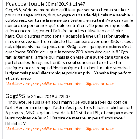
Peacepartout
, le 30 mai 2019 à 11h47
Gege95, sérieusement dire qu'il faut passer son chemin sur la t7
pour un usage urbain, duo, voyage ou balade déjà cela me semble +
qu'abuser... car tu ne la même pas tester... ensuite il n'y a cas voir le
nombre de personnes qui roule en trail en ville pour voir que celle
ci fera encore largement l'affaire pour les utilisations cité plus
haut. Oui d'autres moto sont + adaptés à une utilisation urbaine
mais ne soyez pas trop radicale ! La comparé avec une 850gs.. cest
nul, déjà au niveau du prix... une 850gs avec quelque options c'est
quasiment 5000e de + que la tenere700, alors dire que la 850gs
fait largement l'affaire oui, mais la on vise une autre catégorie de
portefeuilles Je rejoins ber83 sa seul concurrente est la ktm
quoique encore rempli d'électronique et + cher. Ensuite viendrait
la tiger mais pareil électronique,poids et prix... Yamaha frappe fort
et tant mieux
Identifiez-vous
pour publier un commentaire
Signaler un abus
Gégé95
, le 24 mai 2019 à 22h32
T’inquiete , je suis là en sous marin ! Je vous ai à l’oeil du coin de
l’œil ! Bon en mm temps , l’actu n’est pas Très folichon folichon ici !
A propos , MNC a qd un test de la R1250R ou RS , et comparo avec
leurs copines de jeux ? Histoire de mettre un peu d’ambiance !
Hihihihi ! V
Identifiez-vous
pour publier un commentaire
Signaler un abus