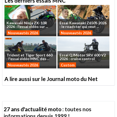
Les derniers essais MNC
Kawasaki
Ninja
ZX-10R
Essai
Kawasaki
Z650S
2026
2026
:
l'essai
vidéo
sur
...
:
le
roadster
qui
veut
...
Nouveautés 2026
Nouveautés 2026
Trident
et
Tiger
Sport
660
Essai
QJMotor
SRV
600
V2
:
l'essai
vidéo
MNC
des
...
2026
:
cruise
control
Nouveautés 2026
Custom
A lire aussi sur le Journal moto du Net
27 ans d'actualité moto :
toutes nos
informations depuis 1999 !