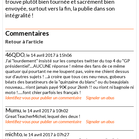
trouve plutôt bien tournée et sacrément bien
envoyée, surtout vers la fin, la publie dans son
intégralité !
Commentaires
Retour à l'article
46QDO
, le 14 avril 2017 à 15h06
J'ai "lourdement" insisté sur les comptes twitter du top 4 du "GP
présidentiel"....AUCUNE réponse ! même des fans de ce même
quatuor qui pourtant ne me loupent pas, voire me chient dessus
sur d'autres sujets ! ...à croire que tous ces neu-neus, gobeurs
béats des baratineurs de la "quinzaine du blanc" ou du beaujolais
nouveau... n'ont jamais payé 90€ pour 2kmh !! ou n'ont ni bagnole ni
moto !.....font chier parfois les français !
Identifiez-vous
pour publier un commentaire
Signaler un abus
Mumu
, le 14 avril 2017 à 10h02
GreatTeacherMichel, lequel des deux !
Identifiez-vous
pour publier un commentaire
Signaler un abus
michto
, le 14 avril 2017 à 07h27