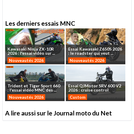
Les derniers essais MNC
Kawasaki
Ninja
ZX-10R
Essai
Kawasaki
Z650S
2026
2026
:
l'essai
vidéo
sur
...
:
le
roadster
qui
veut
...
Nouveautés 2026
Nouveautés 2026
Trident
et
Tiger
Sport
660
Essai
QJMotor
SRV
600
V2
:
l'essai
vidéo
MNC
des
...
2026
:
cruise
control
Nouveautés 2026
Custom
A lire aussi sur le Journal moto du Net