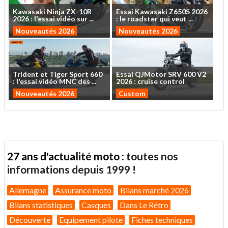
Kawasaki
Ninja
ZX-10R
Essai
Kawasaki
Z650S
2026
2026
:
l'essai
vidéo
sur
...
:
le
roadster
qui
veut
...
Nouveautés 2026
Nouveautés 2026
Trident
et
Tiger
Sport
660
Essai
QJMotor
SRV
600
V2
:
l'essai
vidéo
MNC
des
...
2026
:
cruise
control
Nouveautés 2026
Custom
27 ans d'actualité moto :
toutes nos
informations depuis 1999 !
Allemagne
Assurance moto
Bilans marché 2026
Bilans statistiques
Casques
Dans Le Rétro
Découverte
Equipement pilote
Fiches techniques