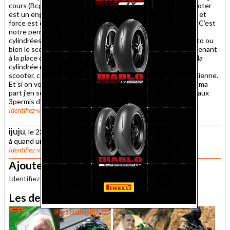
cours (Bcp de TMAX, BURGMAN sur autoroutes?...). Le scooter
est un engin initialement conçu pour la périphérie des villes et
force est de constater qu'il le reste dans la plupart des cas. C'est
notre permis +de 125cm3 qui détourne les gens vers des
cylindrées de suite plus importantes que ce soit pour la moto ou
bien le scooter; d'ailleurs on apprend sur des 650cm3 maintenant
à la place des feus 500cm3! Pourtant raison gardons. C'est la
cylindrée qui offre le meilleur rapport légèreté/efficacité en
scooter, ce qui est très agréable dans une utilisation quotidienne.
Et si on voulait bien revenir à ces cylindrées en motos, pour ma
part j'en serais ravi (250 à 500cm3). Faut-il pour cela revenir aux
3permis d'antan? (125, 125 à 400, +de 400cm3)
Identifiez-vous
pour publier un commentaire
Signaler un abus
ijuju
, le 23 avril 2009 à 00h12
à quand un petit comparo avec la vespa "300 super" ? :)
Identifiez-vous
pour publier un commentaire
Signaler un abus
Ajouter un commentaire
Identifiez-vous
pour publier un commentaire.
Les derniers essais MNC