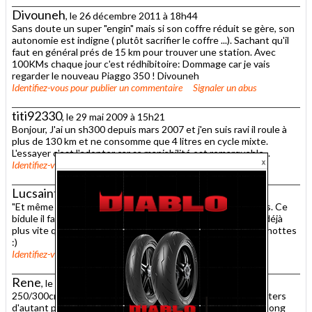
Divouneh
, le 26 décembre 2011 à 18h44
Sans doute un super "engin" mais si son coffre réduit se gère, son
autonomie est indigne ( plutôt sacrifier le coffre ...). Sachant qu'il
faut en général prés de 15 km pour trouver une station. Avec
100KMs chaque jour c'est rédhibitoire: Dommage car je vais
regarder le nouveau Piaggo 350 ! Divouneh
Identifiez-vous
pour publier un commentaire
Signaler un abus
titi92330
, le 29 mai 2009 à 15h21
Bonjour, J'ai un sh300 depuis mars 2007 et j'en suis ravi il roule à
plus de 130 km et ne consomme que 4 litres en cycle mixte.
L'essayer c'est l'adopter car sa maniabilité est remarquable...
Identifiez-vous
pour publier un commentaire
Signaler un abus
Lucsaint
, le 25 avril 2009 à 09h12
"Et même un peu de route" ! Vous me faites marrer les mecs. Ce
bidule il fait quand mm 300cc et la version 125 du SH roule déjà
plus vite qu'un Vespa PX 125. Faut arrêter de faire les chochottes
:)
Identifiez-vous
pour publier un commentaire
Signaler un abus
Rene
, le 23 avril 2009 à 14h21
250/300cm3 sont les cylindrées idéales en matière de scooters
d'autant plus qu'on voit rarement des scooters voyager au long