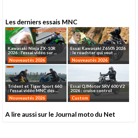
Les derniers essais MNC
Kawasaki
Ninja
ZX-10R
Essai
Kawasaki
Z650S
2026
2026
:
l'essai
vidéo
sur
...
:
le
roadster
qui
veut
...
Nouveautés 2026
Nouveautés 2026
Trident
et
Tiger
Sport
660
Essai
QJMotor
SRV
600
V2
:
l'essai
vidéo
MNC
des
...
2026
:
cruise
control
Nouveautés 2026
Custom
A lire aussi sur le Journal moto du Net