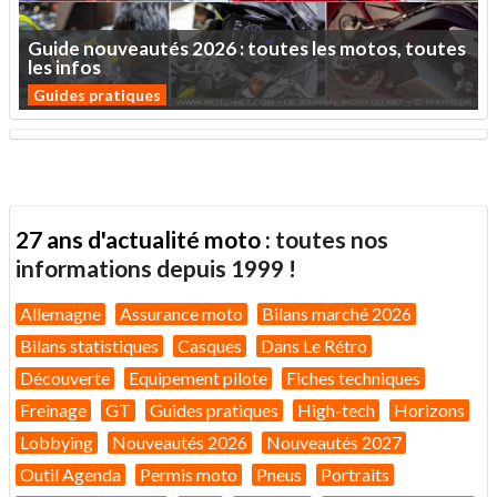
Guide
nouveautés
2026
:
toutes
les
motos,
toutes
les
infos
Guides pratiques
27 ans d'actualité moto :
toutes nos
informations depuis 1999 !
Allemagne
Assurance moto
Bilans marché 2026
Bilans statistiques
Casques
Dans Le Rétro
Découverte
Equipement pilote
Fiches techniques
Freinage
GT
Guides pratiques
High-tech
Horizons
Lobbying
Nouveautés 2026
Nouveautés 2027
Outil Agenda
Permis moto
Pneus
Portraits