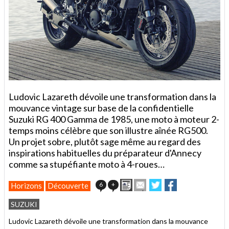
Ludovic Lazareth dévoile une transformation dans la
mouvance vintage sur base de la confidentielle
Suzuki RG 400 Gamma de 1985, une moto à moteur 2-
temps moins célèbre que son illustre aînée RG500.
Un projet sobre, plutôt sage même au regard des
inspirations habituelles du préparateur d'Annecy
comme sa stupéfiante moto à 4-roues…
Imprimer
Envoyer
Partager
Partager
6
+
Horizons
Découverte
cet
sur
sur
article
Twitter
Facebook
SUZUKI
à
un
Ludovic Lazareth dévoile une transformation dans la mouvance
ami