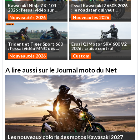
Kawasaki
Ninja
ZX-10R
Essai
Kawasaki
Z650S
2026
2026
:
l'essai
vidéo
sur
...
:
le
roadster
qui
veut
...
Nouveautés 2026
Nouveautés 2026
Trident
et
Tiger
Sport
660
Essai
QJMotor
SRV
600
V2
:
l'essai
vidéo
MNC
des
...
2026
:
cruise
control
Nouveautés 2026
Custom
A lire aussi sur le Journal moto du Net
Les
nouveaux
coloris
des
motos
Kawasaki
2027