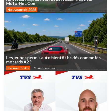
Moto-Net.Com
Nouveautés 2026
Les
jeunes
permis
auto
bientôt
bridés
comme
les
motards
A2
?
Permis moto
1 commentaire