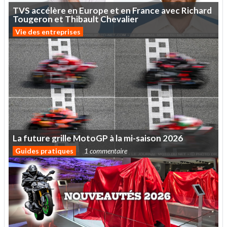
TVS
accélère
en
Europe
et
en
France
avec
Richard
Tougeron
et
Thibault
Chevalier
Vie des entreprises
La
future
grille
MotoGP
à
la
mi-saison
2026
Guides pratiques
1 commentaire