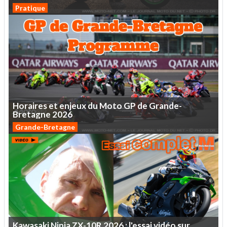
Pratique
Horaires
et
enjeux
du
Moto
GP
de
Grande-
Bretagne
2026
Grande-Bretagne
Kawasaki
Ninja
ZX-10R
2026
:
l'essai
vidéo
sur