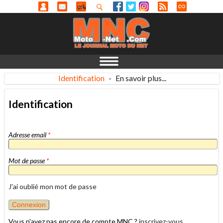
Identification
-
En savoir plus...
Identification
Adresse email
*
Mot de passe
*
J'ai oublié mon mot de passe
Vous n'avez pas encore de compte MNC ?
inscrivez-vous