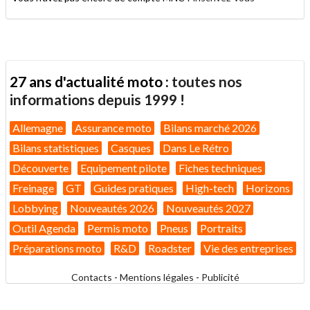
27 ans d'actualité moto :
toutes nos
informations depuis 1999 !
Allemagne
Assurance moto
Bilans marché 2026
Bilans statistiques
Casques
Dans Le Rétro
Découverte
Equipement pilote
Fiches techniques
Freinage
GT
Guides pratiques
High-tech
Horizons
Lobbying
Nouveautés 2026
Nouveautés 2027
Outil Agenda
Permis moto
Pneus
Portraits
Préparations moto
R&D
Roadster
Vie des entreprises
Contacts
-
Mentions légales
-
Publicité