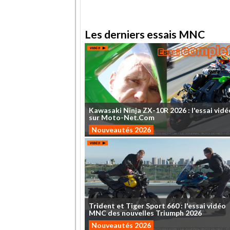
Les derniers essais MNC
Kawasaki
Ninja
ZX-10R
2026
:
l'essai
vidé
sur
Moto-Net.Com
Nouveautés 2026
Trident
et
Tiger
Sport
660
:
l'essai
vidéo
MNC
des
nouvelles
Triumph
2026
Nouveautés 2026