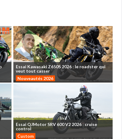
o
Essai
Kawasaki
Z650S
2026
:
le
roadster
qui
veut
tout
casser
Nouveautés 2026
Essai
QJMotor
SRV
600
V2
2026
:
cruise
control
Custom