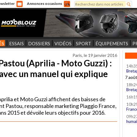
Rechercher
wsletter
Annonces occasions
Formulaire de recherche
ÉS
ESSAIS
DOSSIERS
VIDÉOS
SPORT
ÉQUIPEMENTS
P
Paris, le
19 janvier 2016
astou (Aprilia - Moto Guzzi) :
14h3
 avec un manuel qui explique
Breta
7 aoû
18h2
Breta
16h1
prilia et Moto Guzzi affichent des baisses de
10h2
int Pastou, responsable marketing Piaggio France,
Franc
ns 2015 et dévoile leurs objectifs pour 2016.
09h2
humai