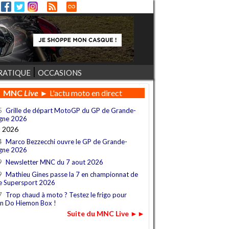
RATIQUE
OCCASIONS
MNC
Live
► L'actu moto en direct
5
Grille de départ MotoGP du GP de Grande-
gne 2026
t 2026
4
Marco Bezzecchi ouvre le GP de Grande-
gne 2026
9
Newsletter MNC du 7 aout 2026
9
Mathieu Gines passe la 7 en championnat de
e Supersport 2026
7
Trop chaud à moto ? Testez le frigo pour
n Do Hiemon Box !
Suite du MNC Live ►►