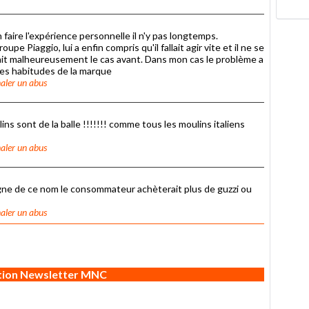
en faire l'expérience personnelle il n'y pas longtemps.
 Piaggio, lui a enfin compris qu'il fallait agir vite et il ne se
ait malheureusement le cas avant. Dans mon cas le problème a
des habitudes de la marque
aler un abus
ns sont de la balle !!!!!!! comme tous les moulins italiens
aler un abus
 digne de ce nom le consommateur achèterait plus de guzzi ou
aler un abus
ption Newsletter MNC