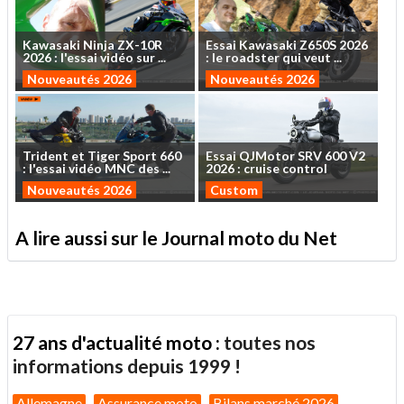
Kawasaki
Ninja
ZX-10R
Essai
Kawasaki
Z650S
2026
2026
:
l'essai
vidéo
sur
...
:
le
roadster
qui
veut
...
Nouveautés 2026
Nouveautés 2026
Trident
et
Tiger
Sport
660
Essai
QJMotor
SRV
600
V2
:
l'essai
vidéo
MNC
des
...
2026
:
cruise
control
Nouveautés 2026
Custom
A lire aussi sur le Journal moto du Net
27 ans d'actualité moto :
toutes nos
informations depuis 1999 !
Allemagne
Assurance moto
Bilans marché 2026