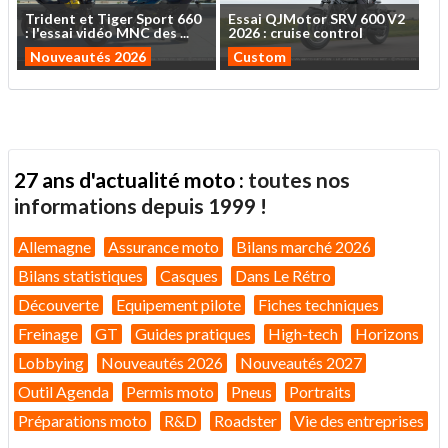
Trident
et
Tiger
Sport
660
Essai
QJMotor
SRV
600
V2
:
l'essai
vidéo
MNC
des
...
2026
:
cruise
control
Nouveautés 2026
Custom
27 ans d'actualité moto :
toutes nos
informations depuis 1999 !
Allemagne
Assurance moto
Bilans marché 2026
Bilans statistiques
Casques
Dans Le Rétro
Découverte
Equipement pilote
Fiches techniques
Freinage
GT
Guides pratiques
High-tech
Horizons
Lobbying
Nouveautés 2026
Nouveautés 2027
Outil Agenda
Permis moto
Pneus
Portraits
Préparations moto
R&D
Roadster
Vie des entreprises