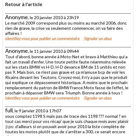
Retour à l'article
Anonyme
, le 20 janvier 2010 à 23h19
Le marché 2009 correspond plus ou moins au marché 2006, donc
rien de grave, la crise va seulement commencer, on va faire des
affaires !
Identifiez-vous
pour publier un commentaire
Signaler un abus
Anonyme
, le 11 janvier 2010 à 09h44
Tout d'abord, bonne année à Moto-Net et bravo à Matthieu qui a
fait un travail d'enfer. Une toute petite faute néanmoins relevée
sur les stats BMW vs H-D. H-D devance BM de 11 unités et non
pas 9. Mais bon, ce n'est pas grave et ça m'amuse bcp de voir les
Ricains devant les Teutons. Croyez-moi, il n'y a pas que le produit
qui explique ce dépassement historique. A moins que le prochain
remplacement du patron de BMW France Moto fasse de l'effet, le
prochain à dépasser BMW sera Triumph. Bonne année à tous !
Identifiez-vous
pour publier un commentaire
Signaler un abus
full
, le 9 janvier 2010 à 17h07
vous comptez 1198 S mais pas de trace des 1198 ??? normal ? en
tout cas merci pour vos récap' que je suis chaque mois avec plaisir
;) ps: d'ailleurs si on pouvait avoir pour 2010 la liste complète de
toutes les motos plutôt que de s'arrêter a 300, ce serait encore