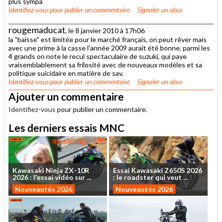
plus sympa
Identifiez-vous
pour publier un commentaire
Signaler un abus
rougemaducat
, le 8 janvier 2010 à 17h06
la "baisse" est limitée pour le marché français, on peut rêver mais
avec une prime à la casse l'année 2009 aurait été bonne. parmi les
4 grands on note le recul spectaculaire de suzuki, qui paye
vraisemblablement sa frilosité avec de nouveaux modèles et sa
politique suicidaire en matière de sav.
Identifiez-vous
pour publier un commentaire
Signaler un abus
Ajouter un commentaire
Identifiez-vous
pour publier un commentaire.
Les derniers essais MNC
Kawasaki
Ninja
ZX-10R
Essai
Kawasaki
Z650S
2026
2026
:
l'essai
vidéo
sur
...
:
le
roadster
qui
veut
...
Nouveautés 2026
Nouveautés 2026