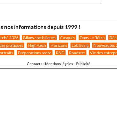
s nos informations depuis 1999 !
arché 2026
Bilans statistiques
Casques
Dans Le Rétro
Déc
des pratiques
High-tech
Horizons
Lobbying
Nouveautés 
ortraits
Préparations moto
R&D
Roadster
Vie des entrepr
Contacts
-
Mentions légales
-
Publicité