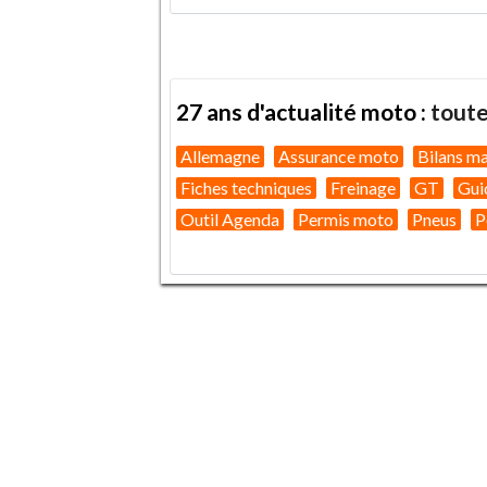
27 ans d'actualité moto :
toute
Allemagne
Assurance moto
Bilans m
Fiches techniques
Freinage
GT
Gui
Outil Agenda
Permis moto
Pneus
P