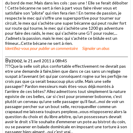
du bord de mer. Mais dans les cols : pas une ! Elle se ferait déboîter
! Cette bécanne ne sert à rien à part vous faire rêver vous et
satisfaire son "pilote" qui n'en fera rien ! En terme de passion, je
respecte le mec qui s'offre une supersportive pour tourner sur
circuit, le mex qui s'achète une super bécanne qui peut rouler fort
sur route qui tourne, le mec qui s'achète une 1200 gs adventure
pour faire des raids, le mec qui s'achète une GT pour rouler,...
J'admets la passion. mais le mec qui s'achète ce bidule est un
frimeur...Cette bécane ne sert à rien.
Identifiez-vous
pour publier un commentaire
Signaler un abus
Byzooz
, le 21 avril 2011 à 08h45
???Que la selle soit plus confortable effectivement ne devrait pas
etre une demande à faire,bien que dans ce cas sans un reglage
suspat à l'avenant (et qui par conséquent rogne sur les perfs)je ne
crois pas que ça serait beaucoup plus utile. Mais une selle
passager? Pardon messieurs mais êtes-vous déjà montés à
l'arrière de ces bêtes? Allez admettons tout simplement la nature
egoiste de ces belles, car si c'est pour promener bobonne, c'est
plutôt un cerveau qu'une selle passager qu'il faut...moi de voir un
passager percher sur un bout selle, recroqueviller comme un
crapeaud me laissera toujours perplexe...vous m'opposerez alors la
question du choix et du libre arbitre, qu'un possesseurs devrait
avoir le droit s'il le souhaite d'emmener un pote au bistrot du coin,
ou se pavaner en balade dominicale en imposant une torture à son
passager bien-aimant...oui c'est vrai...