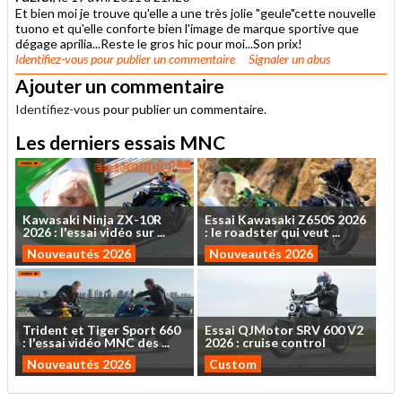
Et bien moi je trouve qu'elle a une très jolie "geule"cette nouvelle
tuono et qu'elle conforte bien l'image de marque sportive que
dégage aprilia...Reste le gros hic pour moi...Son prix!
Identifiez-vous
pour publier un commentaire
Signaler un abus
Ajouter un commentaire
Identifiez-vous
pour publier un commentaire.
Les derniers essais MNC
Kawasaki
Ninja
ZX-10R
Essai
Kawasaki
Z650S
2026
2026
:
l'essai
vidéo
sur
...
:
le
roadster
qui
veut
...
Nouveautés 2026
Nouveautés 2026
Trident
et
Tiger
Sport
660
Essai
QJMotor
SRV
600
V2
:
l'essai
vidéo
MNC
des
...
2026
:
cruise
control
Nouveautés 2026
Custom