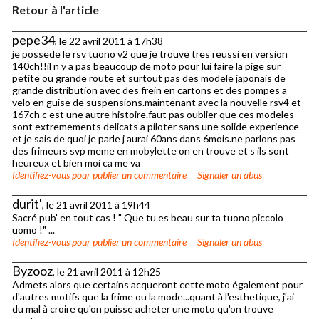
Retour à l'article
pepe34
, le 22 avril 2011 à 17h38
je possede le rsv tuono v2 que je trouve tres reussi en version
140ch!!il n y a pas beaucoup de moto pour lui faire la pige sur
petite ou grande route et surtout pas des modele japonais de
grande distribution avec des frein en cartons et des pompes a
velo en guise de suspensions.maintenant avec la nouvelle rsv4 et
167ch c est une autre histoire.faut pas oublier que ces modeles
sont extremements delicats a piloter sans une solide experience
et je sais de quoi je parle j aurai 60ans dans 6mois.ne parlons pas
des frimeurs svp meme en mobylette on en trouve et s ils sont
heureux et bien moi ca me va
Identifiez-vous
pour publier un commentaire
Signaler un abus
durit'
, le 21 avril 2011 à 19h44
Sacré pub' en tout cas ! " Que tu es beau sur ta tuono piccolo
uomo !" ...
Identifiez-vous
pour publier un commentaire
Signaler un abus
Byzooz
, le 21 avril 2011 à 12h25
Admets alors que certains acqueront cette moto également pour
d'autres motifs que la frime ou la mode...quant à l'esthetique, j'ai
du mal à croire qu'on puisse acheter une moto qu'on trouve