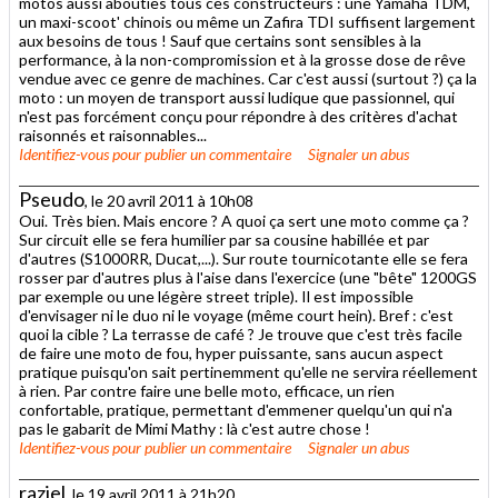
motos aussi abouties tous ces constructeurs : une Yamaha TDM,
un maxi-scoot' chinois ou même un Zafira TDI suffisent largement
aux besoins de tous ! Sauf que certains sont sensibles à la
performance, à la non-compromission et à la grosse dose de rêve
vendue avec ce genre de machines. Car c'est aussi (surtout ?) ça la
moto : un moyen de transport aussi ludique que passionnel, qui
n'est pas forcément conçu pour répondre à des critères d'achat
raisonnés et raisonnables...
Identifiez-vous
pour publier un commentaire
Signaler un abus
Pseudo
, le 20 avril 2011 à 10h08
Oui. Très bien. Mais encore ? A quoi ça sert une moto comme ça ?
Sur circuit elle se fera humilier par sa cousine habillée et par
d'autres (S1000RR, Ducat,...). Sur route tournicotante elle se fera
rosser par d'autres plus à l'aise dans l'exercice (une "bête" 1200GS
par exemple ou une légère street triple). Il est impossible
d'envisager ni le duo ni le voyage (même court hein). Bref : c'est
quoi la cible ? La terrasse de café ? Je trouve que c'est très facile
de faire une moto de fou, hyper puissante, sans aucun aspect
pratique puisqu'on sait pertinemment qu'elle ne servira réellement
à rien. Par contre faire une belle moto, efficace, un rien
confortable, pratique, permettant d'emmener quelqu'un qui n'a
pas le gabarit de Mimi Mathy : là c'est autre chose !
Identifiez-vous
pour publier un commentaire
Signaler un abus
raziel
, le 19 avril 2011 à 21h20