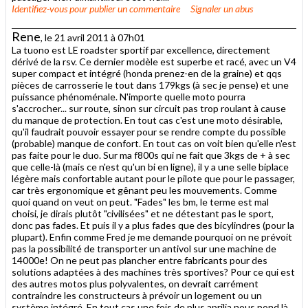
Identifiez-vous
pour publier un commentaire
Signaler un abus
Rene
, le 21 avril 2011 à 07h01
La tuono est LE roadster sportif par excellence, directement
dérivé de la rsv. Ce dernier modèle est superbe et racé, avec un V4
super compact et intégré (honda prenez-en de la graine) et qqs
pièces de carrosserie le tout dans 179kgs (à sec je pense) et une
puissance phénoménale. N'importe quelle moto pourra
s'accrocher... sur route, sinon sur circuit pas trop roulant à cause
du manque de protection. En tout cas c'est une moto désirable,
qu'il faudrait pouvoir essayer pour se rendre compte du possible
(probable) manque de confort. En tout cas on voit bien qu'elle n'est
pas faite pour le duo. Sur ma f800s qui ne fait que 3kgs de + à sec
que celle-là (mais ce n'est qu'un bi en ligne), il y a une selle biplace
légère mais confortable autant pour le pilote que pour le passager,
car très ergonomique et gênant peu les mouvements. Comme
quoi quand on veut on peut. "Fades" les bm, le terme est mal
choisi, je dirais plutôt "civilisées" et ne détestant pas le sport,
donc pas fades. Et puis il y a plus fades que des bicylindres (pour la
plupart). Enfin comme Fred je me demande pourquoi on ne prévoit
pas la possibilité de transporter un antivol sur une machine de
14000e! On ne peut pas plancher entre fabricants pour des
solutions adaptées à des machines très sportives? Pour ce qui est
des autres motos plus polyvalentes, on devrait carrément
contraindre les constructeurs à prévoir un logement ou un
système intégré. En tout cas une fois de plus aprilia nous pond là