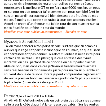
au top et être heureux de rouler tranquillou sur notre réseau
routier, avoir la meilleure GT et ne faire que 4000 kms/an, on peut
et surtout on doit pouvoir faire comme bon nous semble! Bref, je
suis un motard heureux malgré bien des aspects inutiles de mes
motos, à moins que ce ne soit grâce à tous ces aspects inutiles!
Appel de phare d'un frimeur qui fait le tour de son quartier sur sa
moto étudiée pour faire le tour du monde ;-)
Identifiez-vous
pour publier un commentaire
Signaler un abus
Byzooz
, le 21 avril 2011 à 11h11
J'ai du mal à adherer à ton point de vue, surtout que tu sembles
oublier que l'ego est partie intrinsèque de l'humain, et que tu n'en
est certainement pas dénuer...ou alors tu oublie la necessité pour
certains de se faire juste plaisir, que cela en fasse des "vrais
motards" ou pas...partant de ce principe on peut parler d'achat
utile ou non, mais dans ce cas je/tu/nous faisons moults achats
sans réel besoins ni fondements, juste pour un plaisir puerible et
souvent denué de raisons...brefs je peut comprendre l'agacement
de voir le premier bobo se pavaner au guidon de "la plus puissante,
la plus belle...", mais de là à dénigrer l'outil...
Identifiez-vous
pour publier un commentaire
Signaler un abus
Pseudo
, le 21 avril 2011 à 10h46
Ah Ah Ah !!! Oui oui moi je vais en voir plein des bécannes comme
celle là sur la côte d'azur ! A la terrasse des cafés ! Sur les routes