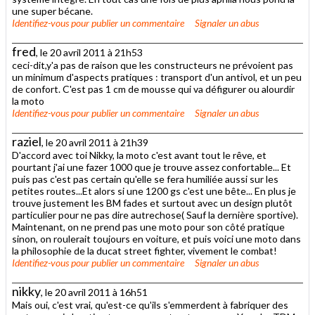
une super bécane.
Identifiez-vous
pour publier un commentaire
Signaler un abus
fred
, le 20 avril 2011 à 21h53
ceci-dit,y'a pas de raison que les constructeurs ne prévoient pas
un minimum d'aspects pratiques : transport d'un antivol, et un peu
de confort. C'est pas 1 cm de mousse qui va défigurer ou alourdir
la moto
Identifiez-vous
pour publier un commentaire
Signaler un abus
raziel
, le 20 avril 2011 à 21h39
D'accord avec toi Nikky, la moto c'est avant tout le rêve, et
pourtant j'ai une fazer 1000 que je trouve assez confortable... Et
puis pas c'est pas certain qu'elle se fera humiliée aussi sur les
petites routes...Et alors si une 1200 gs c'est une bête... En plus je
trouve justement les BM fades et surtout avec un design plutôt
particulier pour ne pas dire autrechose( Sauf la dernière sportive).
Maintenant, on ne prend pas une moto pour son côté pratique
sinon, on roulerait toujours en voiture, et puis voici une moto dans
la philosophie de la ducat street fighter, vivement le combat!
Identifiez-vous
pour publier un commentaire
Signaler un abus
nikky
, le 20 avril 2011 à 16h51
Mais oui, c'est vrai, qu'est-ce qu'ils s'emmerdent à fabriquer des