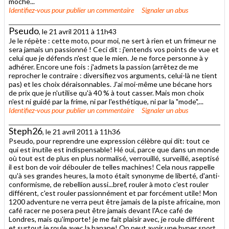
moche...
Identifiez-vous
pour publier un commentaire
Signaler un abus
Pseudo
, le 21 avril 2011 à 11h43
Je le répète : cette moto, pour moi, ne sert à rien et un frimeur ne
sera jamais un passionné ! Ceci dit : j'entends vos points de vue et
celui que je défends n'est que le mien. Je ne force personne à y
adhérer. Encore une fois : j'admets la passion (arrêtez de me
reprocher le contraire : diversifiez vos arguments, celui-là ne tient
pas) et les choix déraisonnables. J'ai moi-même une bécane hors
de prix que je n'utilise qu'à 40 % à tout casser. Mais mon choix
n'est ni guidé par la frime, ni par l'esthétique, ni par la "mode",...
Identifiez-vous
pour publier un commentaire
Signaler un abus
Steph26
, le 21 avril 2011 à 11h36
Pseudo, pour reprendre une expression célèbre qui dit: tout ce
qui est inutile est indispensable! Hé oui, parce que dans un monde
où tout est de plus en plus normalisé, verrouillé, surveillé, aseptisé
il est bon de voir débouler de telles machines! Cela nous rappelle
qu'à ses grandes heures, la moto était synonyme de liberté, d'anti-
conformisme, de rebellion aussi...bref, rouler à moto c'est rouler
différent, c'est rouler passionnément et par forcément utile! Mon
1200 adventure ne verra peut être jamais de la piste africaine, mon
café racer ne posera peut être jamais devant l'Ace café de
Londres, mais qu'importe! je me fait plaisir avec, je roule différent
et surtout je roule avec la banane! On peut avoir une hyper sport