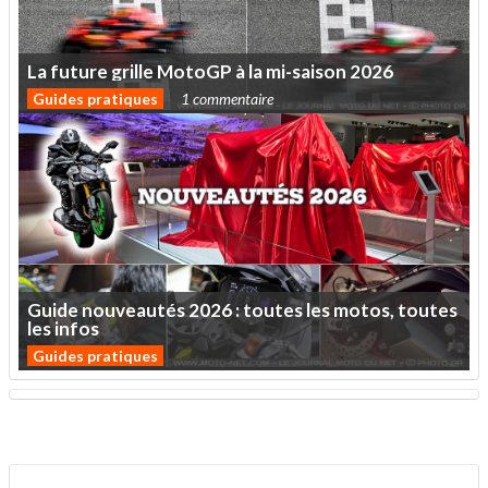
La
future
grille
MotoGP
à
la
mi-saison
2026
Guides pratiques
1 commentaire
Guide
nouveautés
2026
:
toutes
les
motos,
toutes
les
infos
Guides pratiques