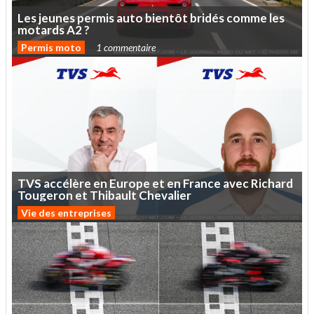
Les
jeunes
permis
auto
bientôt
bridés
comme
les
motards
A2
?
Permis moto
1 commentaire
TVS
accélère
en
Europe
et
en
France
avec
Richard
Tougeron
et
Thibault
Chevalier
Vie des entreprises