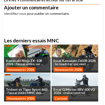
Ajouter un commentaire
Identifiez-vous
pour publier un commentaire.
.
Les derniers essais MNC
Kawasaki
Ninja
ZX-10R
Essai
Kawasaki
Z650S
2026
2026
:
l'essai
vidéo
sur
...
:
le
roadster
qui
veut
...
Nouveautés 2026
Nouveautés 2026
Trident
et
Tiger
Sport
660
Essai
QJMotor
SRV
600
V2
:
l'essai
vidéo
MNC
des
...
2026
:
cruise
control
Nouveautés 2026
Custom