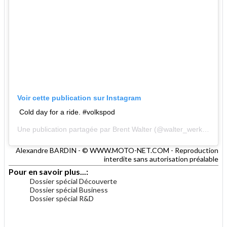
Voir cette publication sur Instagram
Cold day for a ride. #volkspod
Une publication partagée par
Brent Walter
(@walter_werks) le 5 Nov. 2019 à 1 :57 PST
Alexandre BARDIN - © WWW.MOTO-NET.COM - Reproduction
interdite sans autorisation préalable
Pour en savoir plus...:
Dossier spécial Découverte
Dossier spécial Business
Dossier spécial R&D
.