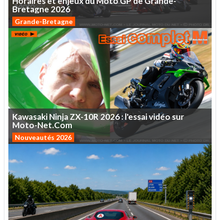
Horaires
et
enjeux
du
Moto
GP
de
Grande-
Bretagne
2026
Grande-Bretagne
Kawasaki
Ninja
ZX-10R
2026
:
l'essai
vidéo
sur
Moto-Net.Com
Nouveautés 2026