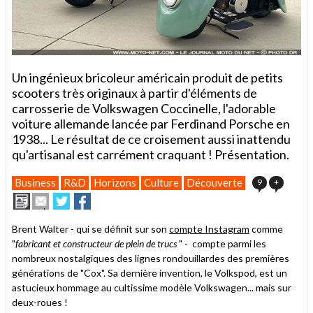
Un ingénieux bricoleur américain produit de petits
scooters très originaux à partir d'éléments de
carrosserie de Volkswagen Coccinelle, l'adorable
voiture allemande lancée par Ferdinand Porsche en
1938... Le résultat de ce croisement aussi inattendu
qu'artisanal est carrément craquant ! Présentation.
Business
R&D
Horizons
Culture
Découverte
9
+
Imprimer
Envoyer
Partager
Partager
cet
sur
sur
article
Twitter
Facebook
Brent Walter - qui se définit sur son
compte Instagram
comme
à
"
fabricant et constructeur de plein de trucs
" - compte parmi les
un
nombreux nostalgiques des lignes rondouillardes des premières
ami
générations de "Cox". Sa dernière invention, le Volkspod, est un
astucieux hommage au cultissime modèle Volkswagen... mais sur
deux-roues !