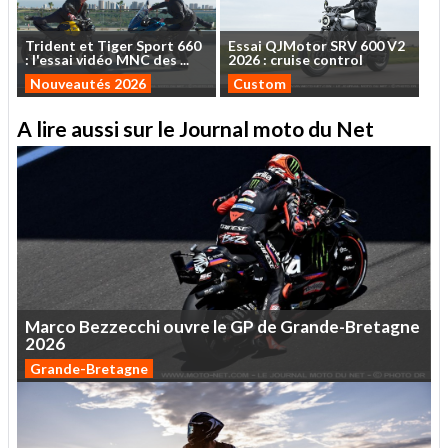
Trident
et
Tiger
Sport
660
Essai
QJMotor
SRV
600
V2
:
l'essai
vidéo
MNC
des
...
2026
:
cruise
control
Nouveautés 2026
Custom
A lire aussi sur le Journal moto du Net
Marco
Bezzecchi
ouvre
le
GP
de
Grande-Bretagne
2026
Grande-Bretagne