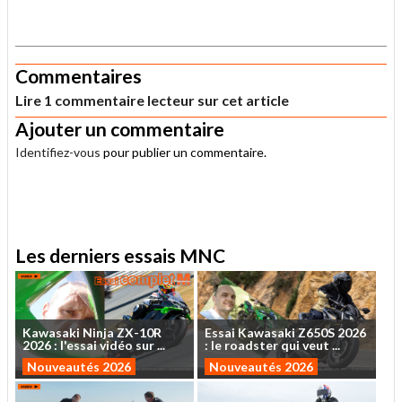
.
Commentaires
Lire 1 commentaire lecteur sur cet article
Ajouter un commentaire
Identifiez-vous
pour publier un commentaire.
.
Les derniers essais MNC
Kawasaki
Ninja
ZX-10R
Essai
Kawasaki
Z650S
2026
2026
:
l'essai
vidéo
sur
...
:
le
roadster
qui
veut
...
Nouveautés 2026
Nouveautés 2026