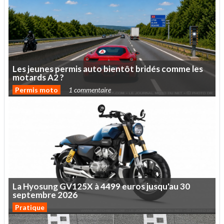
Les
jeunes
permis
auto
bientôt
bridés
comme
les
motards
A2
?
Permis moto
1 commentaire
La
Hyosung
GV125X
à
4499
euros
jusqu'au
30
septembre
2026
Pratique