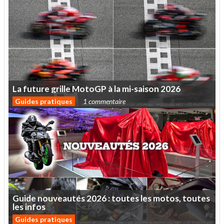
La
future
grille
MotoGP
à
la
mi-saison
2026
Guides pratiques
1 commentaire
Guide
nouveautés
2026
:
toutes
les
motos,
toutes
les
infos
Guides pratiques