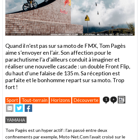
Quand il n’est pas sur sa moto de FMX, Tom Pagès
aime s’envoyer en l’air. Son affection pour le
parachutisme l’a d’ailleurs conduit à imaginer et
réaliser une nouvelle cascade : un double Front Flip,
du haut d’une falaise de 135 m. Sa réception est
parfaite et le bonhomme repart sur sa moto. Trop
fort !
Imprim
1
+
Sport
Tout-terrain
Horizons
Découverte
Envoyer
Partager
Partager
cet
sur
sur
article
Twitter
Facebook
YAMAHA
à
un
Tom Pagès est un hyper actif : l’an passé entre deux
ami
confinements par exemple, Moto-Net.Com l’avait croisé sur le