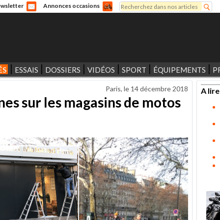
Rechercher
wsletter
Annonces occasions
Formulaire de recherche
ÉS
ESSAIS
DOSSIERS
VIDÉOS
SPORT
ÉQUIPEMENTS
P
Paris, le
14 décembre 2018
A lire
unes sur les magasins de motos