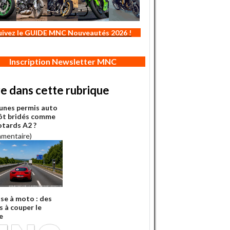
uivez le GUIDE MNC Nouveautés 2026 !
Inscription Newsletter MNC
re dans cette rubrique
eunes permis auto
ôt bridés comme
otards A2 ?
mmentaire)
sse à moto : des
s à couper le
e