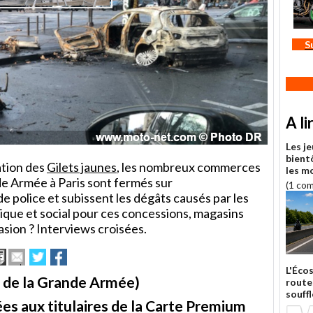
S
A li
Les j
bient
ation des
Gilets jaunes
, les nombreux commerces
les m
nde Armée à Paris sont fermés sur
(1 co
 police et subissent les dégâts causés par les
ique et social pour ces concessions, magasins
casion ? Interviews croisées.
Imprimer
Envoyer
Partager
Partager
cet
sur
sur
L'Éco
article
Twitter
Facebook
 de la Grande Armée)
route
à
souffl
un
es aux titulaires de la Carte Premium