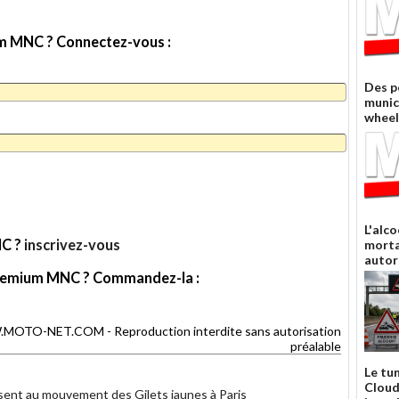
ami
ium MNC ? Connectez-vous :
Des p
munic
wheel
L'alco
NC ?
inscrivez-vous
morta
autor
e Premium MNC ? Commandez-la :
TO-NET.COM - Reproduction interdite sans autorisation
préalable
Le tu
Cloud
ent au mouvement des Gilets jaunes à Paris