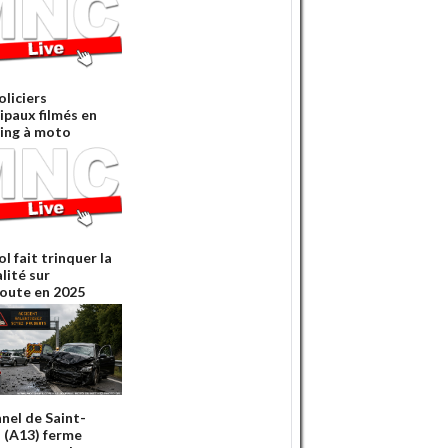
oliciers
ipaux filmés en
ing à moto
ol fait trinquer la
lité sur
oute en 2025
nnel de Saint-
 (A13) ferme