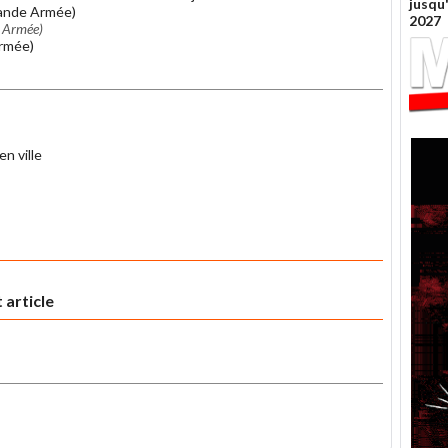
jusqu
rande Armée)
2027
 Armée)
Armée)
n ville
 article