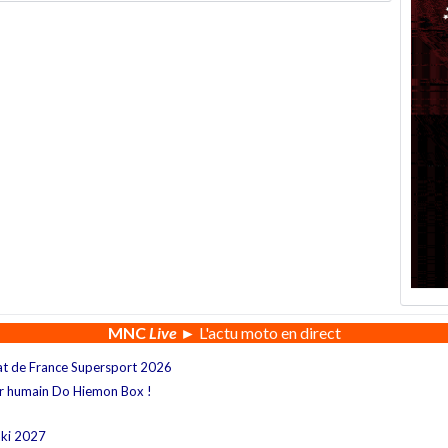
MNC
Live
► L'actu moto en direct
at de France Supersport 2026
ur humain Do Hiemon Box !
aki 2027