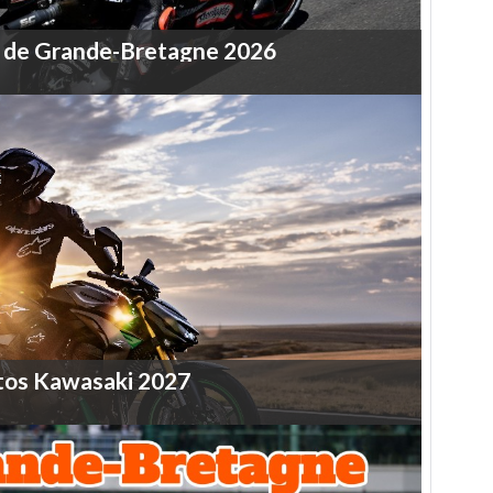
de
Grande-Bretagne
2026
tos
Kawasaki
2027