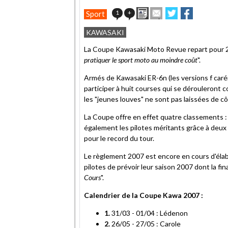
Imprimer
Envoyer
Partager
Partager
1
+
Sport
cet
sur
sur
article
Twitter
Facebook
KAWASAKI
à
un
La Coupe Kawasaki Moto Revue repart pour 20
ami
pratiquer le sport moto au moindre coût
".
Armés de Kawasaki ER-6n (les versions f caré
participer à huit courses qui se dérouleront
les "jeunes louves" ne sont pas laissées de cô
La Coupe offre en effet quatre classements : 
également les pilotes méritants grâce à deux b
pour le record du tour.
Le règlement 2007 est encore en cours d'élab
pilotes de prévoir leur saison 2007 dont la fin
Cours
".
Calendrier de la Coupe Kawa 2007 :
1.
31/03 - 01/04 : Lédenon
2.
26/05 - 27/05 : Carole