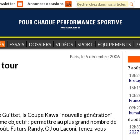
Rechercher
wsletter
Annonces occasions
Formulaire de recherche
ÉS
ESSAIS
DOSSIERS
VIDÉOS
SPORT
ÉQUIPEMENTS
P
Paris, le
5 décembre 2006
 tour
7 aoû
18h2
Breta
16h1
10h2
Franc
09h2
humai
 Guittet, la Coupe Kawa "nouvelle génération"
6 aoû
me objectif : permettre au plus grand nombre de
12h3
coût. Futurs Randy, OJ ou Laconi, tenez-vous
2027