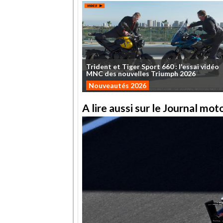
Trident
et
Tiger
Sport
660
:
l'essai
vidéo
MNC
des
nouvelles
Triumph
2026
Nouveautés 2026
A lire aussi sur le Journal mo