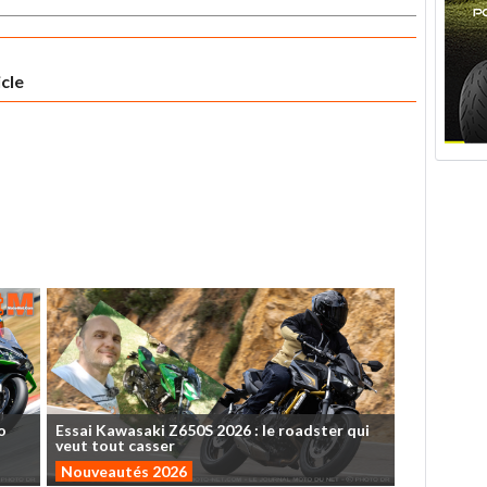
icle
o
Essai
Kawasaki
Z650S
2026
:
le
roadster
qui
veut
tout
casser
Nouveautés 2026