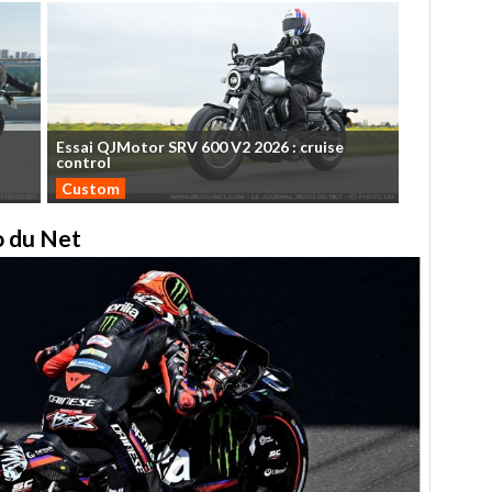
Essai
QJMotor
SRV
600
V2
2026
:
cruise
control
Custom
to du Net