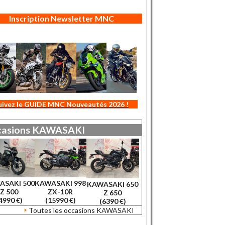
Inscription Newsletter MNC
uivez le GUIDE MNC Nouveautés 2026 !
asions
KAWASAKI
ASAKI 500
KAWASAKI 998
KAWASAKI 650
Z 500
ZX-10R
Z 650
4990 €)
(15990 €)
(6390 €)
Toutes les occasions KAWASAKI