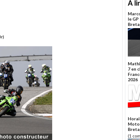
A li
Marco
le GP
Breta
Or)
Mathi
7 en 
Franc
2026
Horai
Moto 
Breta
(1 co