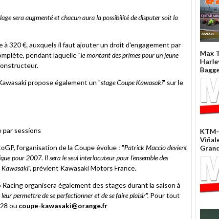
lage sera augmenté et chacun aura la possibilité de disputer soit la
e à 320 €, auxquels il faut ajouter un droit d'engagement par
Max T
omplète, pendant laquelle "
le montant des primes pour un jeune
Harle
 constructeur.
Bagge
, Kawasaki propose également un "
stage Coupe Kawasaki
" sur le
e par sessions
KTM-
Viñal
GP, l'organisation de la Coupe évolue : "
Patrick Maccio devient
Grand
ique pour 2007. Il sera le seul interlocuteur pour l'ensemble des
pe Kawasaki
", prévient Kawasaki Motors France.
 Racing organisera également des stages durant la saison à
 leur permettre de se perfectionner et de se faire plaisir
". Pour tout
.28 ou
coupe-kawasaki@orange.fr