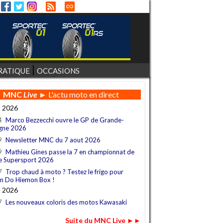
RATIQUE
OCCASIONS
MNC
Live
► L'actu moto en direct
t 2026
4
Marco Bezzecchi ouvre le GP de Grande-
gne 2026
9
Newsletter MNC du 7 aout 2026
9
Mathieu Gines passe la 7 en championnat de
e Supersport 2026
7
Trop chaud à moto ? Testez le frigo pour
n Do Hiemon Box !
t 2026
7
Les nouveaux coloris des motos Kawasaki
Suite du MNC Live ►►