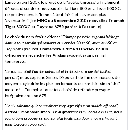
Lancé en avril 2007, le projet de la "petite tigresse" a finalement
débouché sur deux nouveautés : la Tiger 800 et la Tiger 800 XC,
respectivement la "bonne à tout faire" et sa version plus
"aventurière" (lire
MNC du 5 novembre 2010 : nouvelles Triumph
Tiger 800/XC et Daytona 675R parées à l'attaque
).
Le choix du nom était évident : "
Triumph possède un grand héritage
dans le tout-terrain qui remonte aux années 50 et 60, avec les 650 cc
Trophy et Tiger
", nous remémore la firme d'Hinckley. Pour la
cylindrée en revanche, les Anglais avouent avoir pas mal
tergiversé...
"
Le moteur était l'un des points clé et la décision n'a pas été facile à
prendre
", nous explique Simon. Disposant de l'un des moteurs de
moyenne cylindrée les plus performants du marché - sinon "the"
moteur ! -, Triumph a toutefois choisi de refondre presque
intégralement son 675.
"
Le six-soixante-quinze aurait été trop agressif sur un modèle off-road
",
estime Simon Warburton. "
En augmentant la cylindrée à 800 cc, nous
souhaitions proposer un moteur plus facile, plus doux, moins effrayant
mais toujours vigoureux
".