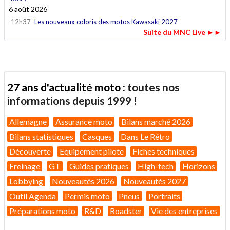
6 août 2026
12h37
Les nouveaux coloris des motos Kawasaki 2027
Suite du MNC Live ►►
27 ans d'actualité moto :
toutes nos
informations depuis 1999 !
Allemagne
Assurance moto
Bilans marché 2026
Bilans statistiques
Casques
Dans Le Rétro
Découverte
Equipement pilote
Fiches techniques
Freinage
GT
Guides pratiques
High-tech
Horizons
Lobbying
Nouveautés 2026
Nouveautés 2027
Outil Agenda
Permis moto
Pneus
Portraits
Préparations moto
R&D
Roadster
Vie des entreprises