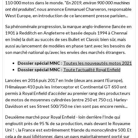
110 000 motos dans le monde. "
En 2019, environ 900 000 machines
ont été produites
", nous annonce Emmanuel Charveron, responsable
West Europe, en introduction de ce lancement presse parisien...
Sa phénoménale progression, la marque anglo-indienne (lancée en
1901 à Redditch en Angleterre et basée depuis 1994 à Chennai
en Inde) la doit au succès de ses Bullet et Classic bien sûr, mais
aussi au lancement de modèles en phase tant avec les besoins de
son marché national qu'avec les envies des marchés étrangers.
Dossier spécial MNC
:
Toutes les nouveautés motos 2021
Dossier spécial MNC
:
Toute l’actualité Royal Enfield
Lancées en 2016 puis 2017 en Inde (deux ans avant l'Europe),
l’Himalayan 410 puis les Interceptor et Continental GT 650 ont
permis à Royal Enfield d’accéder au premier rang des producteurs
de motos de moyennes cylindrées (entre 250 et 750 cc). Harley-
Davidson et ses Street 500/750 ne s’en sont pas encore remis...
Deuxième marché pour Royal Enfield - loin derrière l’Inde qui
engloutit près de 95 % de sa production, mais devant le Royaume
Uni ! -, la France est extrêmement friande du monocylindre 500. Et
cela a de quoi (d)étonner, dans un pays majoritairement porté sur