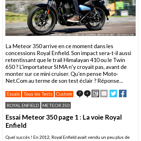
La Meteor 350 arrive en ce moment dans les
concessions Royal Enfield. Son impact sera-t-il aussi
retentissant que le trail Himalayan 410 ou le Twin
650 ? L’importateur SIMA n’y croyait pas, avant de
monter sur ce mini cruiser. Qu’en pense Moto-
Net.Com au terme de son test éclair ? Réponse...
Imprimer
Envoyer
Partager
Partag
7
+
Essais
Tous les Tests
Custom
cet
sur
sur
article
Twitter
Facebook
ROYAL ENFIELD
METEOR 350
à
un
Essai Meteor 350 page 1 : La voie Royal
ami
Enfield
Quel succès ! En 2012, Royal Enfield avait vendu un peu plus de