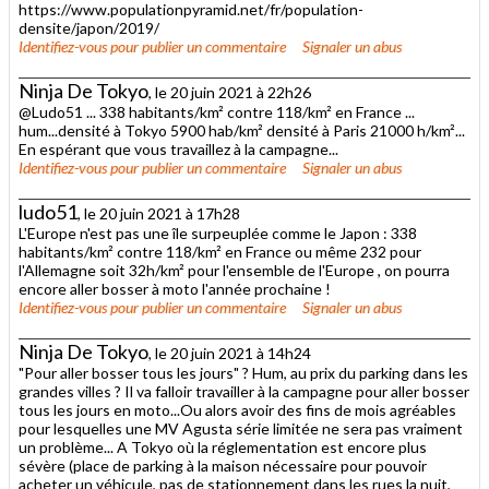
https://www.populationpyramid.net/fr/population-
densite/japon/2019/
Identifiez-vous
pour publier un commentaire
Signaler un abus
Ninja De Tokyo
, le 20 juin 2021 à 22h26
@Ludo51 ... 338 habitants/km² contre 118/km² en France ...
hum...densité à Tokyo 5900 hab/km² densité à Paris 21000 h/km²...
En espérant que vous travaillez à la campagne...
Identifiez-vous
pour publier un commentaire
Signaler un abus
ludo51
, le 20 juin 2021 à 17h28
L'Europe n'est pas une île surpeuplée comme le Japon : 338
habitants/km² contre 118/km² en France ou même 232 pour
l'Allemagne soit 32h/km² pour l'ensemble de l'Europe , on pourra
encore aller bosser à moto l'année prochaine !
Identifiez-vous
pour publier un commentaire
Signaler un abus
Ninja De Tokyo
, le 20 juin 2021 à 14h24
"Pour aller bosser tous les jours" ? Hum, au prix du parking dans les
grandes villes ? Il va falloir travailler à la campagne pour aller bosser
tous les jours en moto...Ou alors avoir des fins de mois agréables
pour lesquelles une MV Agusta série limitée ne sera pas vraiment
un problème... A Tokyo où la réglementation est encore plus
sévère (place de parking à la maison nécessaire pour pouvoir
acheter un véhicule, pas de stationnement dans les rues la nuit,