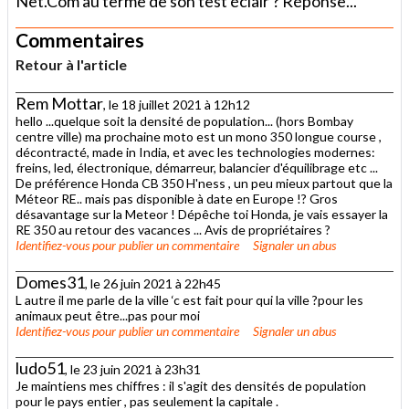
Net.Com au terme de son test éclair ? Réponse...
Commentaires
Retour à l'article
Rem Mottar
, le 18 juillet 2021 à 12h12
hello ...quelque soit la densité de population... (hors Bombay
centre ville) ma prochaine moto est un mono 350 longue course ,
décontracté, made in India, et avec les technologies modernes:
freins, led, électronique, démarreur, balancier d'équilibrage etc ...
De préférence Honda CB 350 H'ness , un peu mieux partout que la
Méteor RE.. mais pas disponible à date en Europe !? Gros
désavantage sur la Meteor ! Dépêche toi Honda, je vais essayer la
RE 350 au retour des vacances ... Avis de propriétaires ?
Identifiez-vous
pour publier un commentaire
Signaler un abus
Domes31
, le 26 juin 2021 à 22h45
L autre il me parle de la ville ‘c est fait pour qui la ville ?pour les
animaux peut être...pas pour moi
Identifiez-vous
pour publier un commentaire
Signaler un abus
ludo51
, le 23 juin 2021 à 23h31
Je maintiens mes chiffres : il s'agit des densités de population
pour le pays entier , pas seulement la capitale .