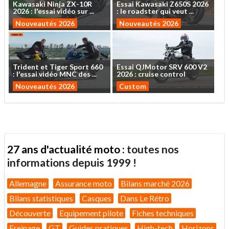
Kawasaki
Ninja
ZX-10R
Essai
Kawasaki
Z650S
2026
2026
:
l'essai
vidéo
sur
...
:
le
roadster
qui
veut
...
Nouveautés 2026
Nouveautés 2026
Trident
et
Tiger
Sport
660
Essai
QJMotor
SRV
600
V2
:
l'essai
vidéo
MNC
des
...
2026
:
cruise
control
Nouveautés 2026
Custom
27 ans d'actualité moto :
toutes nos
informations depuis 1999 !
Allemagne
Assurance moto
Bilans marché 2026
Bilans statistiques
Casques
Dans Le Rétro
Découverte
Equipement pilote
Fiches techniques
Freinage
GT
Guides pratiques
High-tech
Horizons