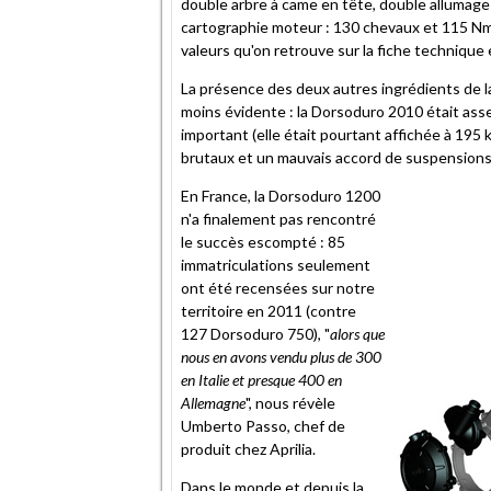
double arbre à came en tête, double allumage 
cartographie moteur : 130 chevaux et 115 Nm
valeurs qu'on retrouve sur la fiche technique
La présence des deux autres ingrédients de la
moins évidente : la Dorsoduro 2010 était asse
important (elle était pourtant affichée à 195 
brutaux et un mauvais accord de suspensions
En France, la Dorsoduro 1200
n'a finalement pas rencontré
le succès escompté : 85
immatriculations seulement
ont été recensées sur notre
territoire en 2011 (contre
127 Dorsoduro 750), "
alors que
nous en avons vendu plus de 300
en Italie et presque 400 en
Allemagne
", nous révèle
Umberto Passo, chef de
produit chez Aprilia.
Dans le monde et depuis la