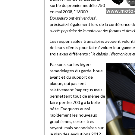
sortie du premier modèle 750
en mai 2008, "
13000
Dorsoduro ont été vendues
",
précisait-il également lors de la conférence d
succès populaire de la moto car des forums et des cl
Les responsables transalpins avouent volontie
de leurs clients pour faire évoluer leur gamme
trois axes différents : "
le châssis, l'électronique e
Passons sur les légers
remodelages du garde-boue
avant et du support de
plaque, qui passent
relativement inaperçus mais
permettent tout de même de
faire perdre 700 g à la belle
bête. Évoquons aussi
rapidement les nouveaux
graphismes, certes très
seyant, mais secondaires sur
le plan des évolutions 2012.