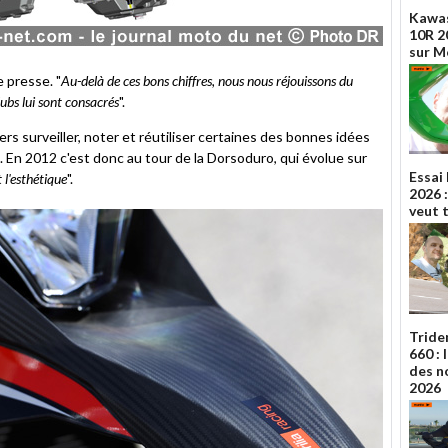
Kawas
10R 20
sur 
e presse. "
Au-delà de ces bons chiffres, nous nous réjouissons du
ubs lui sont consacrés
".
rs surveiller, noter et réutiliser certaines des bonnes idées
. En 2012 c'est donc au tour de la Dorsoduro, qui évolue sur
Essai
t l'esthétique
".
2026 :
veut 
Tride
660 :
des n
2026