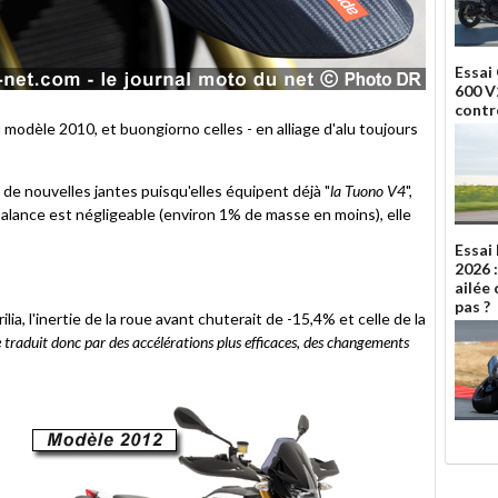
Essai
600 V2
contr
 modèle 2010, et buongiorno celles - en alliage d'alu toujours
r de nouvelles jantes puisqu'elles équipent déjà "
la Tuono V4
",
 balance est négligeable (environ 1% de masse en moins), elle
Essai
2026 
ailée 
pas ?
ia, l'inertie de la roue avant chuterait de -15,4% et celle de la
e traduit donc par des accélérations plus efficaces, des changements