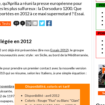
e, qu'Aprilia a réuni la presse européenne pour
POI
es les plus sulfureux : la Dorsoduro 1200. Que
portées en 2012 à ce maxi supermotard ? Essai.
Imprimer
Envoyer
Partager
Partager
22
+
s Tests
cet
sur
sur
article
Twitter
Facebook
POI
à
un
llégée en 2012
ami
2 ont déjà été présentées (lire nos
Essais 2012
), le groupe
nouveautés avec style : en Sicile, au bord de la Méditerranée,
ale pour prendre un premier contact avec la nouvelle version
10 qui se résume, selon les Italiens, à une simple équation :
 novembre
Disponibilité, coloris et tarif
uissante,
S
Disponibilité : avril 2012
V2 de 1197
Coloris : Rouge "Fluo" ou Blanc "Glam"
 soupapes,