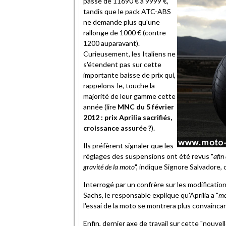
passe de 11690 € à 9999 €,
tandis que le pack ATC-ABS
ne demande plus qu'une
rallonge de 1000 € (contre
1200 auparavant).
Curieusement, les Italiens ne
s'étendent pas sur cette
importante baisse de prix qui,
rappelons-le, touche la
majorité de leur gamme cette
année (lire
MNC du 5 février
2012 : prix Aprilia sacrifiés,
croissance assurée ?
).
Ils préfèrent signaler que les
réglages des suspensions ont été revus "
afin
gravité de la moto
", indique Signore Salvadore, 
Interrogé par un confrère sur les modificatio
Sachs, le responsable explique qu'Aprilia a "
mo
l'essai de la moto se montrera plus convaincan
Enfin, dernier axe de travail sur cette "nouvell