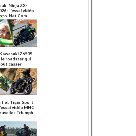
aki Ninja ZX-
26 : l'essai vidéo
Moto-Net.Com
 Kawasaki Z650S
 le roadster qui
tout casser
nt et Tiger Sport
 l'essai vidéo MNC
ouvelles Triumph