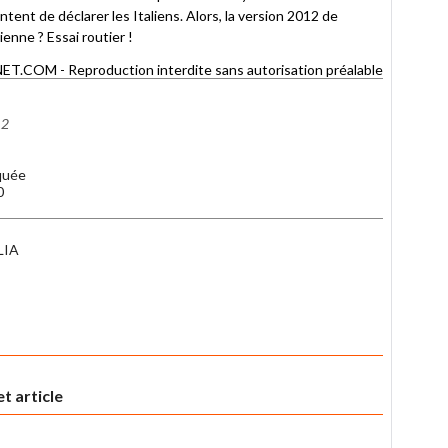
entent de déclarer les Italiens. Alors, la version 2012 de
ienne ? Essai routier !
COM - Reproduction interdite sans autorisation préalable
12
quée
0
LIA
t article