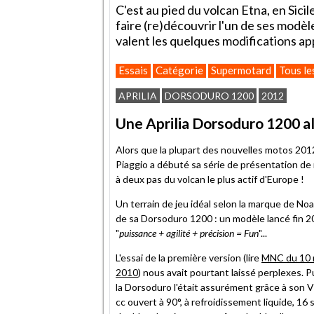
C'est au pied du volcan Etna, en Sicil
faire (re)découvrir l'un de ses modèl
valent les quelques modifications ap
Essais
Catégorie
Supermotard
Tous le
APRILIA
DORSODURO 1200
2012
Une Aprilia Dorsoduro 1200 a
Alors que la plupart des nouvelles motos 201
Piaggio a débuté sa série de présentation de 
à deux pas du volcan le plus actif d'Europe !
Un terrain de jeu idéal selon la marque de No
de sa Dorsoduro 1200 : un modèle lancé fin 20
"
puissance + agilité + précision = Fun
"...
L'essai de la première version (lire
MNC du 10
2010
) nous avait pourtant laissé perplexes. P
la Dorsoduro l'était assurément grâce à son 
cc ouvert à 90°, à refroidissement liquide, 16