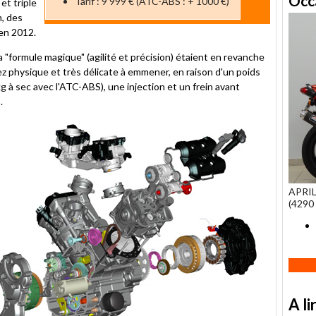
Occ
Tarif : 9 999 € (ATC-ABS : + 1000 €)
et triple
, des
 en 2012.
 "formule magique" (agilité et précision) étaient en revanche
z physique et très délicate à emmener, en raison d'un poids
kg à sec avec l'ATC-ABS), une injection et un frein avant
.
APRIL
(4290 
A li