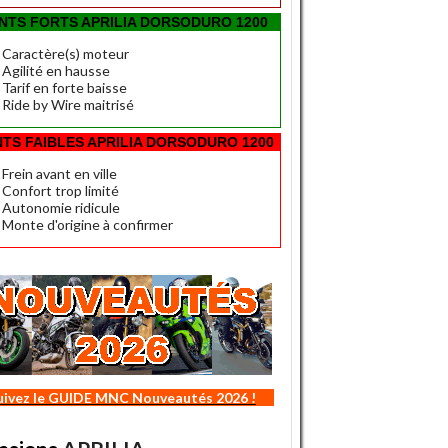
NTS FORTS APRILIA DORSODURO 1200
Caractère(s) moteur
Agilité en hausse
Tarif en forte baisse
Ride by Wire maitrisé
NTS FAIBLES APRILIA DORSODURO 1200
Frein avant en ville
Confort trop limité
Autonomie ridicule
Monte d'origine à confirmer
uivez le GUIDE MNC Nouveautés 2026 !