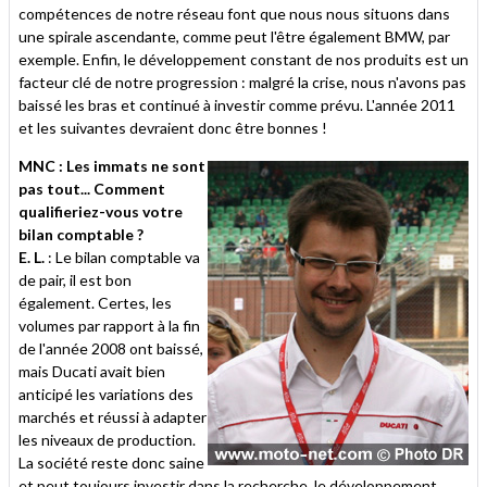
compétences de notre réseau font que nous nous situons dans
une spirale ascendante, comme peut l'être également BMW, par
exemple. Enfin, le développement constant de nos produits est un
facteur clé de notre progression : malgré la crise, nous n'avons pas
baissé les bras et continué à investir comme prévu. L'année 2011
et les suivantes devraient donc être bonnes !
MNC : Les immats ne sont
pas tout... Comment
qualifieriez-vous votre
bilan comptable ?
E. L.
: Le bilan comptable va
de pair, il est bon
également. Certes, les
volumes par rapport à la fin
de l'année 2008 ont baissé,
mais Ducati avait bien
anticipé les variations des
marchés et réussi à adapter
les niveaux de production.
La société reste donc saine
et peut toujours investir dans la recherche, le développement,