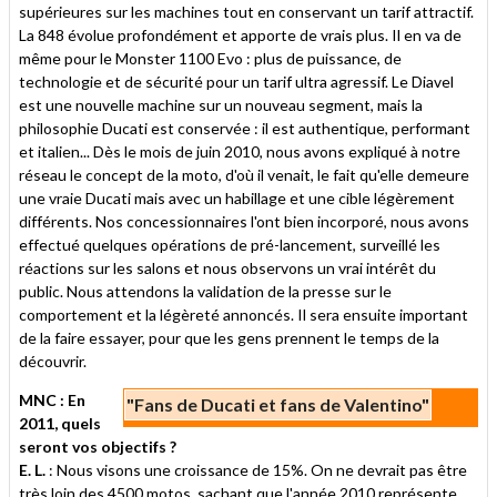
supérieures sur les machines tout en conservant un tarif attractif.
La 848 évolue profondément et apporte de vrais plus. Il en va de
même pour le Monster 1100 Evo : plus de puissance, de
technologie et de sécurité pour un tarif ultra agressif. Le Diavel
est une nouvelle machine sur un nouveau segment, mais la
philosophie Ducati est conservée : il est authentique, performant
et italien... Dès le mois de juin 2010, nous avons expliqué à notre
réseau le concept de la moto, d'où il venait, le fait qu'elle demeure
une vraie Ducati mais avec un habillage et une cible légèrement
différents. Nos concessionnaires l'ont bien incorporé, nous avons
effectué quelques opérations de pré-lancement, surveillé les
réactions sur les salons et nous observons un vrai intérêt du
public. Nous attendons la validation de la presse sur le
comportement et la légèreté annoncés. Il sera ensuite important
de la faire essayer, pour que les gens prennent le temps de la
découvrir.
MNC : En
"Fans de Ducati et fans de Valentino"
2011, quels
seront vos objectifs ?
E. L.
: Nous visons une croissance de 15%. On ne devrait pas être
très loin des 4500 motos, sachant que l'année 2010 représente