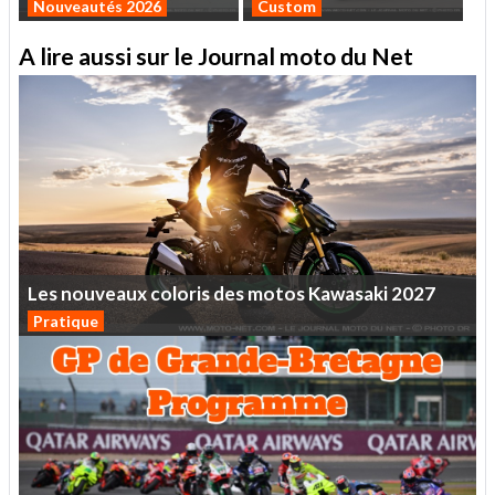
Nouveautés 2026
Custom
A lire aussi sur le Journal moto du Net
Les
nouveaux
coloris
des
motos
Kawasaki
2027
Pratique