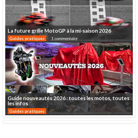
La
future
grille
MotoGP
à
la
mi-saison
2026
Guides pratiques
1 commentaire
Guide
nouveautés
2026
:
toutes
les
motos,
toutes
les
infos
Guides pratiques