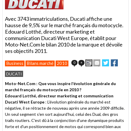
Avec 3743 immatriculations, Ducati affiche une
hausse de 9,5% sur le marché français du motocycle.
Edouard Lotthé, directeur marketing et
communication Ducati West Europe, établit pour
Moto-Net.Com le bilan 2010 de la marque et dévoile
ses objectifs 2011.
Imprimer
Envoyer
Partager
Partag
0
+
Business
Bilans marché
2010
cet
sur
sur
article
Twitter
Facebook
DUCATI
à
un
Moto-Net.Com : Que vous inspire l'évolution générale du
ami
marché français du motocycle en 2010 ?
Edouard Lotthé, directeur marketing et communication
Ducati West Europe
: L'évolution générale du marché est
négative, il se rétracte de nouveau après une année 2009 difficile.
Un seul segment s'en sort aujourd'hui, celui des Dual, des gros
trails routiers. C'est dû à la conjonction d'une dynamique produits
forte et d'un positionnement de motos qui correspond bien aux