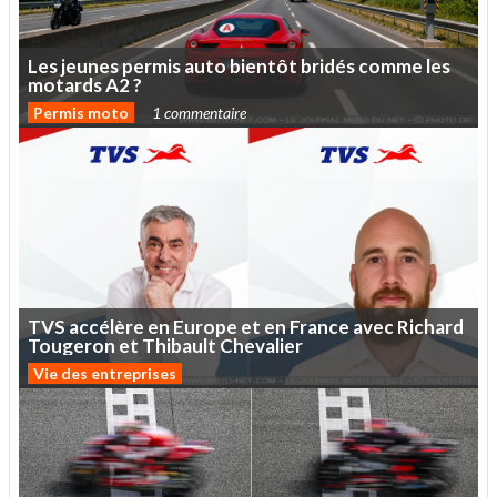
Les
jeunes
permis
auto
bientôt
bridés
comme
les
motards
A2
?
Permis moto
1 commentaire
TVS
accélère
en
Europe
et
en
France
avec
Richard
Tougeron
et
Thibault
Chevalier
Vie des entreprises