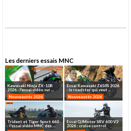
.
.
Les derniers essais MNC
Kawasaki
Ninja
ZX-10R
Essai
Kawasaki
Z650S
2026
2026
:
l'essai
vidéo
sur
...
:
le
roadster
qui
veut
...
Nouveautés 2026
Nouveautés 2026
Trident
et
Tiger
Sport
660
Essai
QJMotor
SRV
600
V2
:
l'essai
vidéo
MNC
des
...
2026
:
cruise
control