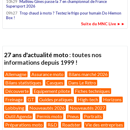
10h29
Mathieu Gines passe la 7 en championnat de France
Supersport 2026
09h27
Trop chaud à moto ? Testez le frigo pour humain Do Hiemon
Box !
Suite du MNC Live ►►
27 ans d'actualité moto :
toutes nos
informations depuis 1999 !
Allemagne
Assurance moto
Bilans marché 2026
Bilans statistiques
Casques
Dans Le Rétro
Découverte
Equipement pilote
Fiches techniques
Freinage
GT
Guides pratiques
High-tech
Horizons
Lobbying
Nouveautés 2026
Nouveautés 2027
Outil Agenda
Permis moto
Pneus
Portraits
Préparations moto
R&D
Roadster
Vie des entreprises