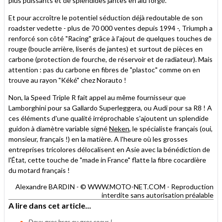
plus puissants et de splendides jantes en alu forgé.
Et pour accroître le potentiel séduction déjà redoutable de son
roadster vedette - plus de 70 000 ventes depuis 1994 -, Triumph a
renforcé son côté "Racing" grâce à l'ajout de quelques touches de
rouge (boucle arrière, liserés de jantes) et surtout de pièces en
carbone (protection de fourche, de réservoir et de radiateur). Mais
attention : pas du carbone en fibres de "plastoc" comme on en
trouve au rayon "Kéké" chez Norauto !
Non, la Speed Triple R fait appel au même fournisseur que
Lamborghini pour sa Gallardo Superleggera, ou Audi pour sa R8 ! A
ces éléments d'une qualité irréprochable s'ajoutent un splendide
guidon à diamètre variable signé
Neken
, le spécialiste français (oui,
monsieur, français !) en la matière. A l'heure où les grosses
entreprises tricolores délocalisent en Asie avec la bénédiction de
l'État, cette touche de "made in France" flatte la fibre cocardière
du motard français !
Alexandre BARDIN - © WWW.MOTO-NET.COM - Reproduction
interdite sans autorisation préalable
A lire dans cet article...
Deux gros bras au gros coeur !