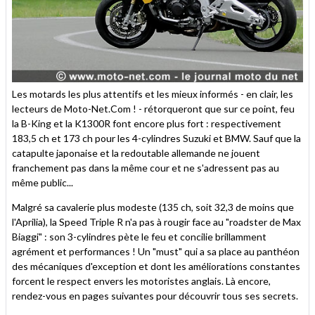
Les motards les plus attentifs et les mieux informés - en clair, les
lecteurs de Moto-Net.Com ! - rétorqueront que sur ce point, feu
la B-King et la K1300R font encore plus fort : respectivement
183,5 ch et 173 ch pour les 4-cylindres Suzuki et BMW. Sauf que la
catapulte japonaise et la redoutable allemande ne jouent
franchement pas dans la même cour et ne s'adressent pas au
même public...
Malgré sa cavalerie plus modeste (135 ch, soit 32,3 de moins que
l'Aprilia), la Speed Triple R n'a pas à rougir face au "roadster de Max
Biaggi" : son 3-cylindres pète le feu et concilie brillamment
agrément et performances ! Un "must" qui a sa place au panthéon
des mécaniques d'exception et dont les améliorations constantes
forcent le respect envers les motoristes anglais. Là encore,
rendez-vous en pages suivantes pour découvrir tous ses secrets.