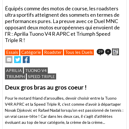
Équipés comme des motos de course, les roadsters
ultra sportifs atteignent des sommets en termes de
performances pures. La preuve avec ce Duel MNC
opposant deux motos européennes qui envoient de
l'R : Aprilia Tuono V4 R APRC et Triumph Speed
Triple R !
Impri
29
+
Essais
Catégorie
Roadster
Tous les Duels
Envoyer
Partager
Partager
cet
sur
sur
article
Twitter
Facebook
APRILIA
TUONO V4
à
TRIUMPH
SPEED TRIPLE
un
ami
Deux gros bras au gros coeur !
Pour le motard friand d'arsouilles, devoir choisir entre la Tuono
V4R APRC et la Speed Triple R, c'est comme d'avoir à départager
Novak Djokovic et Rafael Nadal lorsqu'on est passionné de tennis :
un vrai casse-tête ! Car dans les deux cas, il s'agit d'athlètes
évoluant au top de leur catégorie, la crème de la crème...