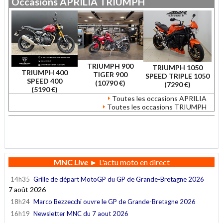
Occasions
APRILIA
TRIUMPH
TRIUMPH 900
TRIUMPH 1050
TRIUMPH 400
TIGER 900
SPEED TRIPLE 1050
SPEED 400
(10790 €)
(7290 €)
(5190 €)
Toutes les occasions APRILIA
Toutes les occasions TRIUMPH
.
MNC
Live
► L'actu moto en direct
14h35
Grille de départ MotoGP du GP de Grande-Bretagne 2026
7 août 2026
18h24
Marco Bezzecchi ouvre le GP de Grande-Bretagne 2026
16h19
Newsletter MNC du 7 aout 2026