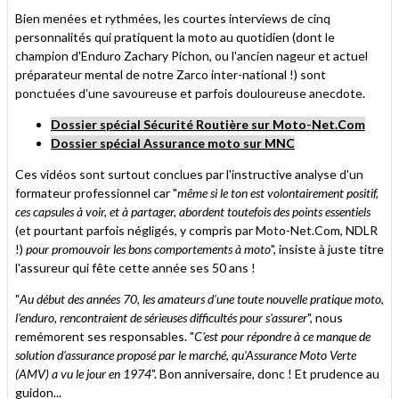
Bien menées et rythmées, les courtes interviews de cinq
personnalités qui pratiquent la moto au quotidien (dont le
champion d'Enduro Zachary Pichon, ou l'ancien nageur et actuel
préparateur mental de notre Zarco inter-national !) sont
ponctuées d'une savoureuse et parfois douloureuse anecdote.
Dossier spécial Sécurité Routière sur Moto-Net.Com
Dossier spécial Assurance moto sur MNC
Ces vidéos sont surtout conclues par l'instructive analyse d'un
formateur professionnel car "
même si le ton est volontairement positif,
ces capsules à voir, et à partager, abordent toutefois des points essentiels
(et pourtant parfois négligés, y compris par Moto-Net.Com, NDLR
!)
pour promouvoir les bons comportements à moto
", insiste à juste titre
l'assureur qui fête cette année ses 50 ans !
"
Au début des années 70, les amateurs d'une toute nouvelle pratique moto,
l'enduro, rencontraient de sérieuses difficultés pour s'assurer
", nous
remémorent ses responsables. "
C'est pour répondre à ce manque de
solution d'assurance proposé par le marché, qu'Assurance Moto Verte
(AMV) a vu le jour en 1974
". Bon anniversaire, donc ! Et prudence au
guidon...