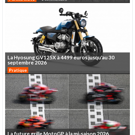
La
Hyosung
GV125X
à
4499
euros
jusqu'au
30
septembre
2026
Pratique
La
future
grille
MotoGP
à
la
mi-saison
2026