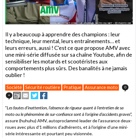
Il y a beaucoup à apprendre des champions : leur
technique, leur mental, leurs entraînements… et
leurs erreurs, aussi ! C'est ce que propose AMV avec
une mini-série diffusée sur sa chaîne Youtube, afin de
sensibiliser les motards et scootéristes aux
comportements plus sûrs. Des banalités à ne jamais
oublier !
Société
Sécurité routière
Pratique
Assurance moto
0
Imprimer
Envoyer
Partager
Partager
+
cet
sur
sur
article
Twitter
Facebook
"
Les fautes d’inattention, l’absence de rigueur quant à l’entretien de sa
à
moto ou le phénomène de sur-confiance sont à l’origine d’accidents graves
",
un
assure (huhuhu) AMV, autoproclammé leader de l'assurance deux-
ami
roues avec plus d'1 millions d'adhérents, et à l'origine d'une mini-
série intéressante et pourtant peu visionnée.