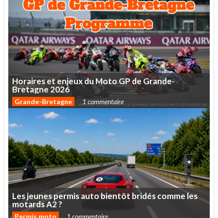
Horaires
et
enjeux
du
Moto
GP
de
Grande-
Bretagne
2026
Grande-Bretagne
1 commentaire
Les
jeunes
permis
auto
bientôt
bridés
comme
les
motards
A2
?
Permis moto
1 commentaire