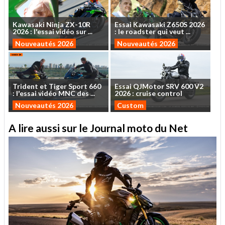
Kawasaki
Ninja
ZX-10R
Essai
Kawasaki
Z650S
2026
2026
:
l'essai
vidéo
sur
...
:
le
roadster
qui
veut
...
Nouveautés 2026
Nouveautés 2026
Trident
et
Tiger
Sport
660
Essai
QJMotor
SRV
600
V2
:
l'essai
vidéo
MNC
des
...
2026
:
cruise
control
Nouveautés 2026
Custom
A lire aussi sur le Journal moto du Net