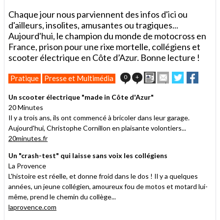
Chaque jour nous parviennent des infos d'ici ou
d'ailleurs, insolites, amusantes ou tragiques...
Aujourd'hui, le champion du monde de motocross en
France, prison pour une rixe mortelle, collégiens et
scooter électrique en Côte d’Azur. Bonne lecture !
Imprimer
Envoyer
Partager
Partag
0
+
Pratique
Presse et Multimédia
cet
sur
sur
article
Twitter
Facebook
Un scooter électrique "made in Côte d'Azur"
à
20 Minutes
un
Il y a trois ans, ils ont commencé à bricoler dans leur garage.
ami
Aujourd'hui, Christophe Cornillon en plaisante volontiers...
20minutes.fr
Un "crash-test" qui laisse sans voix les collégiens
La Provence
L'histoire est réelle, et donne froid dans le dos ! Il y a quelques
années, un jeune collégien, amoureux fou de motos et motard lui-
même, prend le chemin du collège...
laprovence.com