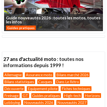
Guide
nouveautés
2026
:
toutes
les
motos,
toutes
les
infos
Guides pratiques
27 ans d'actualité moto :
toutes nos
informations depuis 1999 !
Allemagne
Assurance moto
Bilans marché 2026
Bilans statistiques
Casques
Dans Le Rétro
Découverte
Equipement pilote
Fiches techniques
Freinage
GT
Guides pratiques
High-tech
Horizons
Lobbying
Nouveautés 2026
Nouveautés 2027