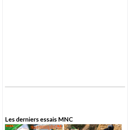
.
.
Les derniers essais MNC