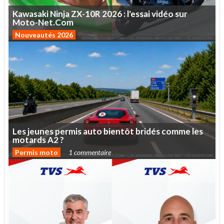
Kawasaki
Ninja
ZX-10R
2026
:
l'essai
vidéo
sur
Moto-Net.Com
Nouveautés 2026
Les
jeunes
permis
auto
bientôt
bridés
comme
les
motards
A2
?
Permis moto
1 commentaire