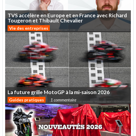
TVS
accélère
en
Europe
et
en
France
avec
Richard
Tougeron
et
Thibault
Chevalier
Vie des entreprises
La
future
grille
MotoGP
à
la
mi-saison
2026
Guides pratiques
1 commentaire