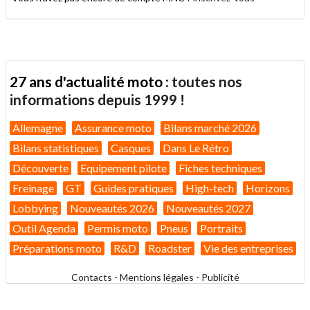
27 ans d'actualité moto :
toutes nos
informations depuis 1999 !
Allemagne
Assurance moto
Bilans marché 2026
Bilans statistiques
Casques
Dans Le Rétro
Découverte
Equipement pilote
Fiches techniques
Freinage
GT
Guides pratiques
High-tech
Horizons
Lobbying
Nouveautés 2026
Nouveautés 2027
Outil Agenda
Permis moto
Pneus
Portraits
Préparations moto
R&D
Roadster
Vie des entreprises
Contacts
-
Mentions légales
-
Publicité