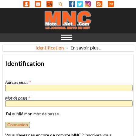
Identification
-
En savoir plus...
Identification
Adresse email
*
Mot de passe
*
J'ai oublié mon mot de passe
Vous n'avez pas encore de compte MNC ?
inscrivez-vous