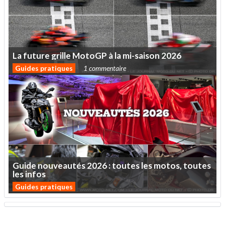
La
future
grille
MotoGP
à
la
mi-saison
2026
Guides pratiques
1 commentaire
Guide
nouveautés
2026
:
toutes
les
motos,
toutes
les
infos
Guides pratiques