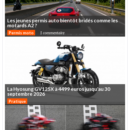
Les
jeunes
permis
auto
bientôt
bridés
comme
les
motards
A2
?
Permis moto
1 commentaire
La
Hyosung
GV125X
à
4499
euros
jusqu'au
30
septembre
2026
Pratique