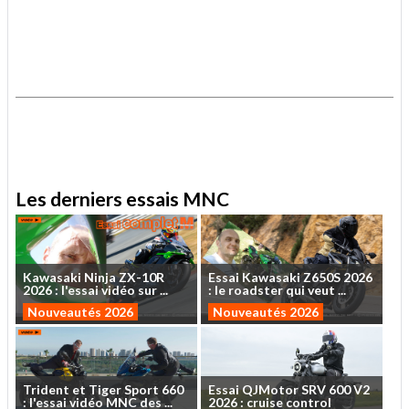
.
.
Les derniers essais MNC
Kawasaki
Ninja
ZX-10R
Essai
Kawasaki
Z650S
2026
2026
:
l'essai
vidéo
sur
...
:
le
roadster
qui
veut
...
Nouveautés 2026
Nouveautés 2026
Trident
et
Tiger
Sport
660
Essai
QJMotor
SRV
600
V2
:
l'essai
vidéo
MNC
des
...
2026
:
cruise
control