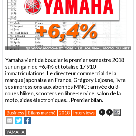
Yamaha vient de boucler le premier semestre 2018
sur un gain de +6,4% et totalise 17 910
immatriculations. Le directeur commercial de la
marque japonaise en France, Grégory Lejosne, livre
ses impressions aux abonnés MNC : arrivée du 3-
roues Niken, scooters en libre-service, salon de la
moto, aides électroniques... Premier bilan.
Imprime
0
+
Business
Bilans marché
2018
Interviews
Envoyer
Partager
Partager
cet
sur
sur
article
Twitter
Facebook
YAMAHA
à