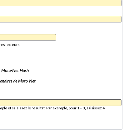
res lecteurs
er Moto-Net Flash
artenaires de Moto-Net
e et saisissez le résultat. Par exemple, pour 1 + 3, saisissez 4.