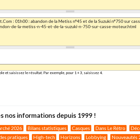
et saisissez le résultat. Par exemple, pour 1 + 3, saisissez 4.
s nos informations depuis 1999 !
arché 2026
Bilans statistiques
Casques
Dans Le Rétro
Déc
des pratiques
High-tech
Horizons
Lobbying
Nouveautés 