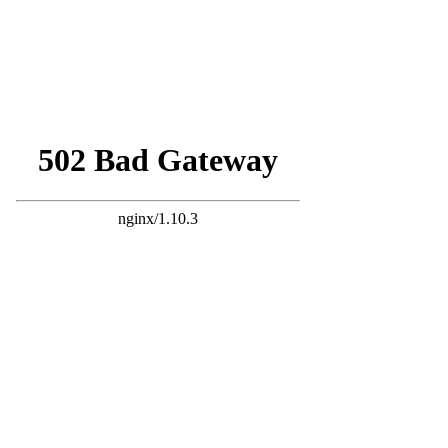
27 ans d'actualité moto :
toutes nos
informations depuis 1999 !
Allemagne
Assurance moto
Bilans marché 2026
Bilans statistiques
Casques
Dans Le Rétro