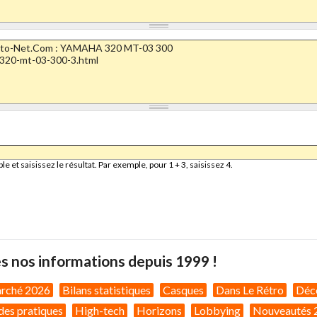
et saisissez le résultat. Par exemple, pour 1 + 3, saisissez 4.
s nos informations depuis 1999 !
arché 2026
Bilans statistiques
Casques
Dans Le Rétro
Déc
des pratiques
High-tech
Horizons
Lobbying
Nouveautés 