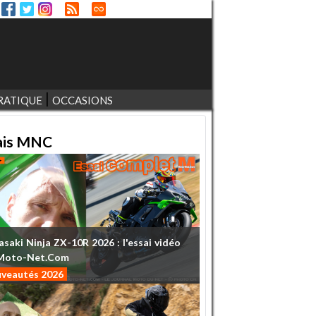
RATIQUE
OCCASIONS
ais MNC
asaki
Ninja
ZX-10R
2026
:
l'essai
vidéo
Moto-Net.Com
veautés 2026