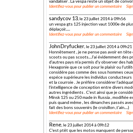
vandaliser . La vespa reste un objet de convoi
Identifiez-vous
pour publier un commentaire
Sign
sandycov 13
, le 23 juillet 2014 à 09h56
un vespa gts 125 injection vaut 1000e de plu
déplaçoir.....
Identifiez-vous
pour publier un commentaire
Sign
JohnDryfucker
, le 23 juillet 2014 à 09h21
Honnêtement , je ne pense pas avoir en tête d
scoots ou pas scoots...J'ai évidemment des p
d'autres pays m'a permis d'y observer des h
Hexagonie que ce soit pour le plaisir ou l'util
considére pas comme des sous hommes ceux qu
espéce supérieure les individus conducteurs de
et la courroie . Je préfére considérer l'adéquati
l'intelligence de conception entre divers modél
autres ingrédients . C'est ainsi que je considé
Minsk 125 ou 250 made in Russia , modifiée 
puis quand même , les dimanches passés avec
fait des bons souvenirs (le croisillon ,t'ain....)
Identifiez-vous
pour publier un commentaire
Sign
Rene
, le 23 juillet 2014 à 09h12
C'est ptêt que les motos manquent de personna