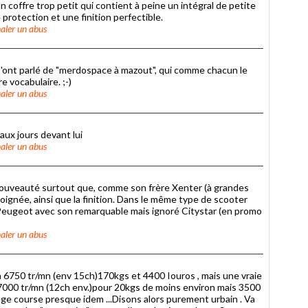
n coffre trop petit qui contient à peine un intégral de petite
e protection et une finition perfectible.
aler un abus
Z'ont parlé de "merdospace à mazout", qui comme chacun le
e vocabulaire. ;-)
aler un abus
eaux jours devant lui
aler un abus
nouveauté surtout que, comme son frère Xenter (à grandes
soignée, ainsi que la finition. Dans le même type de scooter
 Peugeot avec son remarquable mais ignoré Citystar (en promo
aler un abus
6750 tr/mn (env 15ch)170kgs et 4400 Iouros , mais une vraie
 7000 tr/mn (12ch env.)pour 20kgs de moins environ mais 3500
ge course presque idem ...Disons alors purement urbain . Va