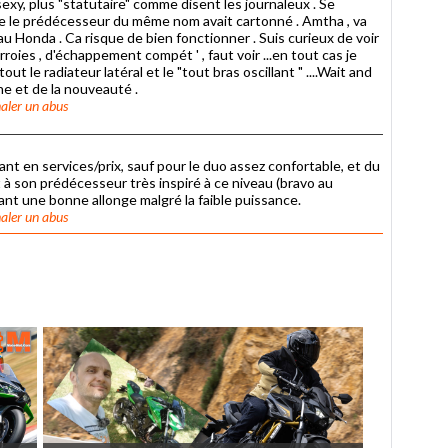
exy, plus "statutaire" comme disent les journaleux . Se
que le prédécesseur du même nom avait cartonné . Amtha , va
u Honda . Ca risque de bien fonctionner . Suis curieux de voir
rroies , d'échappement compét ' , faut voir ...en tout cas je
out le radiateur latéral et le "tout bras oscillant " ....Wait and
ne et de la nouveauté .
aler un abus
nt en services/prix, sauf pour le duo assez confortable, et du
t à son prédécesseur très inspiré à ce niveau (bravo au
nt une bonne allonge malgré la faible puissance.
aler un abus