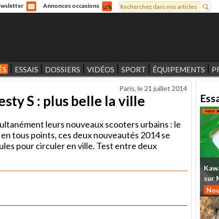
Rechercher
wsletter
Annonces occasions
Formulaire de recherche
ÉS
ESSAIS
DOSSIERS
VIDÉOS
SPORT
ÉQUIPEMENTS
P
Paris, le
21 juillet 2014
Ess
sty S : plus belle la ville
ltanément leurs nouveaux scooters urbains : le
es en tous points, ces deux nouveautés 2014 se
es pour circuler en ville. Test entre deux
Kaw
sur
Nou