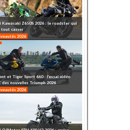
i
Kawasaki
Z650S
2026
:
le
roadster
qui
tout
casser
veautés 2026
ent
et
Tiger
Sport
660
:
l'essai
vidéo
C
des
nouvelles
Triumph
2026
veautés 2026
i
QJMotor
SRV
600
V2
2026
:
cruise