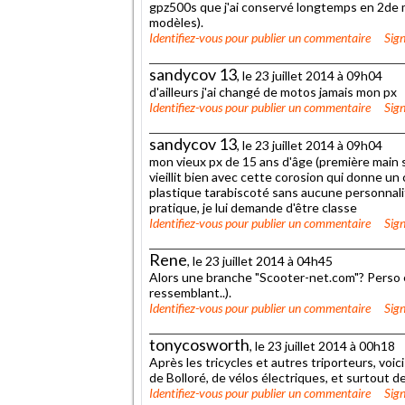
gpz500s que j'ai conservé longtemps en 2de mo
modèles).
Identifiez-vous
pour publier un commentaire
Sign
sandycov 13
, le 23 juillet 2014 à 09h04
d'ailleurs j'ai changé de motos jamais mon px
Identifiez-vous
pour publier un commentaire
Sign
sandycov 13
, le 23 juillet 2014 à 09h04
mon vieux px de 15 ans d'âge (première main s
vieillit bien avec cette corosion qui donne u
plastique tarabiscoté sans aucune personnalit
pratique, je lui demande d'être classe
Identifiez-vous
pour publier un commentaire
Sign
Rene
, le 23 juillet 2014 à 04h45
Alors une branche "Scooter-net.com"? Perso ç
ressemblant..).
Identifiez-vous
pour publier un commentaire
Sign
tonycosworth
, le 23 juillet 2014 à 00h18
Après les tricycles et autres triporteurs, voi
de Bolloré, de vélos électriques, et surtout d
Identifiez-vous
pour publier un commentaire
Sign