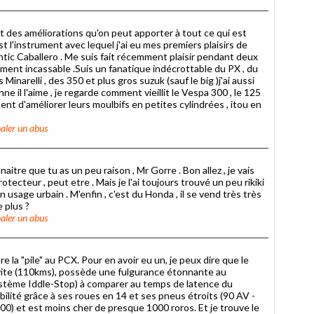
ant des améliorations qu'on peut apporter à tout ce qui est
 l'instrument avec lequel j'ai eu mes premiers plaisirs de
ntic Caballero . Me suis fait récemment plaisir pendant deux
ent incassable .Suis un fanatique indécrottable du PX , du
arelli , des 350 et plus gros suzuk (sauf le big )j'ai aussi
il l'aime , je regarde comment vieillit le Vespa 300 , le 125
nt d'améliorer leurs moulbifs en petites cylindrées , itou en
aler un abus
aitre que tu as un peu raison , Mr Gorre . Bon allez , je vais
tecteur , peut etre . Mais je l'ai toujours trouvé un peu rikiki
 usage urbain . M'enfin , c'est du Honda , il se vend très très
e plus ?
aler un abus
e la "pile" au PCX. Pour en avoir eu un, je peux dire que le
 vite (110kms), possède une fulgurance étonnante au
stème Iddle-Stop) à comparer au temps de latence du
bilité grâce à ses roues en 14 et ses pneus étroits (90 AV -
) et est moins cher de presque 1000 roros. Et je trouve le