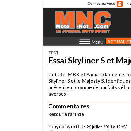
Connectez-vous
Ne
ACTUALIT
Menu
TEST
Essai Skyliner S et Maje
Cet été, MBK et Yamaha lancent simu
Skyliner S et le Majesty S. Identiqu
présentent comme de parfaits véhicul
averses !
Commentaires
Retour à l'article
tonycosworth
, le 26 juillet 2014 à 19h53