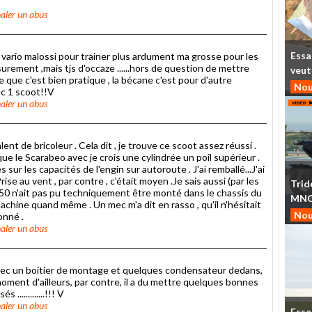
aler un abus
Essa
un vario malossi pour trainer plus ardument ma grosse pour les
 surement ,mais tjs d'occaze ......hors de question de mettre
veut
 que c'est bien pratique , la bécane c'est pour d'autre
Nou
ec 1 scoot!!V
aler un abus
ent de bricoleur . Cela dit , je trouve ce scoot assez réussi .
 que le Scarabeo avec je crois une cylindrée un poil supérieur .
 sur les capacités de l'engin sur autoroute . J'ai remballé...J'ai
rise au vent , par contre , c'était moyen .Je sais aussi (par les
Trid
350 n'ait pas pu techniquement être monté dans le chassis du
MN
chine quand même . Un mec m'a dit en rasso , qu'il n'hésitait
Nou
onné .
aler un abus
 avec un boitier de montage et quelques condensateur dedans,
t un moment d'ailleurs, par contre, il a du mettre quelques bonnes
............!!! V
aler un abus
Essa