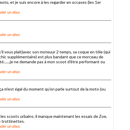
to, et je suis encore à les regarder en occases (les 1er
aler un abus
aler un abus
'il vous plait)avec son moteuur 2 temps, sa coque en tôle (qui
n chic supplémentaire) est plus bandant que ce morceau de
é.......je ne demande pas à mon scoot d'être performant ou
aler un abus
a m'est égal du moment qu'on parle surtout de la moto (ou
aler un abus
ci les scoots urbains; il manque maintenant les essais de Zoe,
e trottinettes.
aler un abus