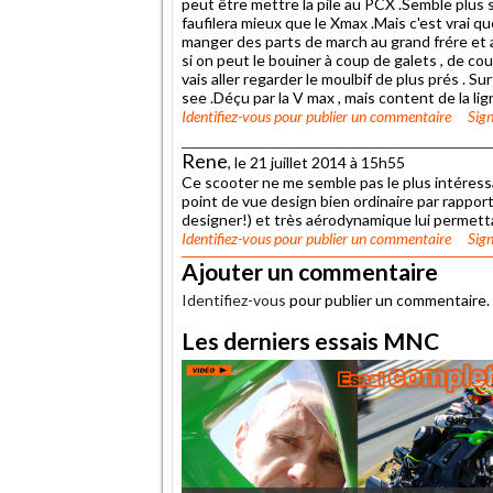
peut être mettre la pile au PCX .Semble plus s
faufilera mieux que le Xmax .Mais c'est vrai 
manger des parts de march au grand frére et a
si on peut le bouiner à coup de galets , de cou
vais aller regarder le moulbif de plus prés . Surt
see .Déçu par la V max , mais content de la lig
Identifiez-vous
pour publier un commentaire
Sign
Rene
, le 21 juillet 2014 à 15h55
Ce scooter ne me semble pas le plus intéressa
point de vue design bien ordinaire par rappor
designer!) et très aérodynamique lui permetta
Identifiez-vous
pour publier un commentaire
Sign
Ajouter un commentaire
Identifiez-vous
pour publier un commentaire.
Les derniers essais MNC