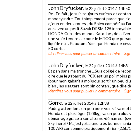
JohnDryfucker
, le 22 juillet 2014 à 14h50
Re . En fait , je suis toujours curieux et cont
monocylindre .Tout simplement parce que c'est
dj'eun en deux roues , du Solex compét' au Fa
ans avec un petit Suzuk DRSM 125 incroyablem
HONDA Cub , des monos Katoche , des divers Min
une vraie tendresse pour le MTO3 que personne 
liquide etc . Et autant Yam que Honda ne cesse
50 cc 4t .
Identifiez-vous
pour publier un commentaire
Sign
JohnDryfucker
, le 22 juillet 2014 à 14h31
Et pan dans ma tronche ...Suis obligé de reconn
dire que le gabarit du PCX est un poil moins pro
(pour mon gabarit à moi)pour sortir un peu d'un
bien , les usagers sont bin contan , que dire d
Identifiez-vous
pour publier un commentaire
Sign
Gorre
, le 22 juillet 2014 à 12h38
Paddy, attendons un peu pour voir s'il va mettr
Honda est plus léger (128kg), va un peu plus
démarrage grâce à son alterno-démarreur (sy
Skyliner S / Majesty S, a une très bonne mania
100 AR) consomme pratiquement rien (2.5L/100