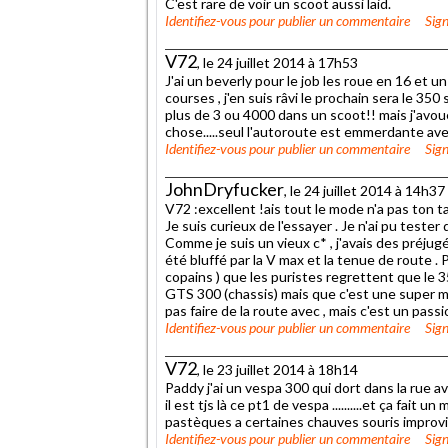
C'est rare de voir un scoot aussi laid.
Identifiez-vous
pour publier un commentaire
Sign
V72
, le 24 juillet 2014 à 17h53
J'ai un beverly pour le job les roue en 16 et 
courses , j'en suis râvi le prochain sera le 350
plus de 3 ou 4000 dans un scoot!! mais j'avoue
chose.....seul l'autoroute est emmerdante av
Identifiez-vous
pour publier un commentaire
Sign
JohnDryfucker
, le 24 juillet 2014 à 14h37
V72 :excellent !ais tout le mode n'a pas ton tal
Je suis curieux de l'essayer . Je n'ai pu tester
Comme je suis un vieux c* , j'avais des préjugés
été bluffé par la V max et la tenue de route . P
copains ) que les puristes regrettent que le 
GTS 300 (chassis) mais que c'est une super ma
pas faire de la route avec , mais c'est un passi
Identifiez-vous
pour publier un commentaire
Sign
V72
, le 23 juillet 2014 à 18h14
Paddy j'ai un vespa 300 qui dort dans la rue
il est tjs là ce pt1 de vespa ..........et ça fai
pastèques a certaines chauves souris improvisés .
Identifiez-vous
pour publier un commentaire
Sign