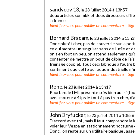
sandycov 13
, le 23 juillet 2014 à 13h57
deux articles sur mbk et deux directeurs différ
la france
Identifiez-vous
pour publier un commentaire
Sign
Bernard Bracam
, le 23 juillet 2014 à 13h
Donc plutôt cher, pas de couvercle sur la pe
ce qui montre un singulier sens de l'utile et 
on s'en fout un peu, on attend seulement qu'on 
contenter de mettre un bout de câble de liaiso
freinage couplé). Tout ceci fabriqué à l'autre b
sentiment que cette politique industrielle m'in
Identifiez-vous
pour publier un commentaire
Sign
Rene
, le 23 juillet 2014 à 13h17
Pourtant le LML présente très bien aussi (tout
avec moteur à 4tps le tout à pas trop cher, d'ai
Identifiez-vous
pour publier un commentaire
Sign
JohnDryfucker
, le 23 juillet 2014 à 10h56
D'accord avec toi , mais il faut comprendre la 
voler leur Vespa en stationnement nocturne da
Donc , on reste sur un utilitaire basique , as