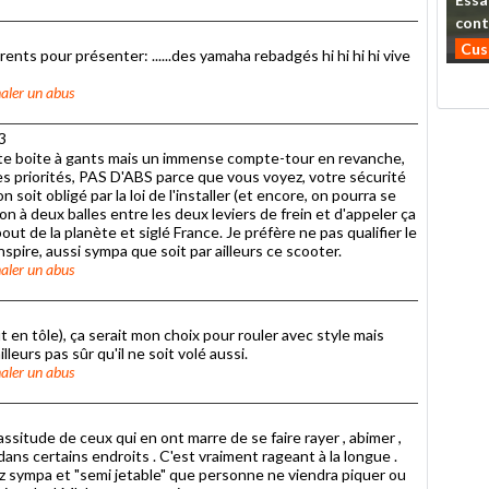
cont
Cu
ents pour présenter: ......des yamaha rebadgés hi hi hi hi vive
aler un abus
33
tite boite à gants mais un immense compte-tour en revanche,
des priorités, PAS D'ABS parce que vous voyez, votre sécurité
soit obligé par la loi de l'installer (et encore, on pourra se
n à deux balles entre les deux leviers de frein et d'appeler ça
out de la planète et siglé France. Je préfère ne pas qualifier le
spire, aussi sympa que soit par ailleurs ce scooter.
aler un abus
 en tôle), ça serait mon choix pour rouler avec style mais
lleurs pas sûr qu'il ne soit volé aussi.
aler un abus
lassitude de ceux qui en ont marre de se faire rayer , abimer ,
ns certains endroits . C'est vraiment rageant à la longue .
sez sympa et "semi jetable" que personne ne viendra piquer ou