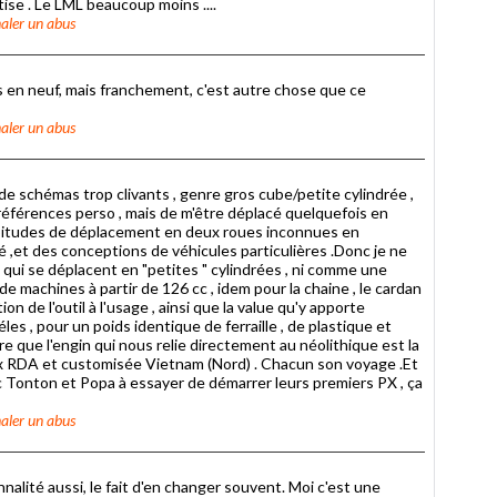
tise . Le LML beaucoup moins ....
aler un abus
s en neuf, mais franchement, c'est autre chose que ce
aler un abus
e schémas trop clivants , genre gros cube/petite cylindrée ,
références perso , mais de m'être déplacé quelquefois en
abitudes de déplacement en deux roues inconnues en
ité ,et des conceptions de véhicules particulières .Donc je ne
i se déplacent en "petites " cylindrées , ni comme une
 machines à partir de 126 cc , idem pour la chaine , le cardan
on de l'outil à l'usage , ainsi que la value qu'y apporte
es , pour un poids identique de ferraille , de plastique et
re que l'engin qui nous relie directement au néolithique est la
ex RDA et customisée Vietnam (Nord) . Chacun son voyage .Et
 Tonton et Popa à essayer de démarrer leurs premiers PX , ça
aler un abus
lité aussi, le fait d'en changer souvent. Moi c'est une