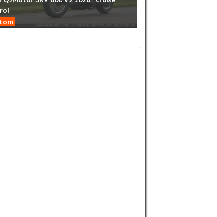
rol
stom