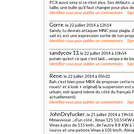
PCX aussi sexy si ce n'est plus. Ses défauts: u
taille, une bulle qu'il faut changer pour plus d
Identifiez-vous
pour publier un commentaire
Sign
Gorre
, le 22 juillet 2014 à 12h14
Sandy, tu devrais attaquer MNC pour plagia. 
sait ici, est une expression sortie de ton propr
Identifiez-vous
pour publier un commentaire
Sign
sandycov 13
, le 22 juillet 2014 à 10h54
putain qu'est ce que c'est laid.....vespa a de b
Identifiez-vous
pour publier un commentaire
Sign
Rene
, le 22 juillet 2014 à 05h32
Bah c'est bien pour MBK de proposer cette 
roues! et à look + original) la suspension est 
urbain, voir quand même du côté du français
actuellement).
Identifiez-vous
pour publier un commentaire
Sign
JohnDryfucker
, le 21 juillet 2014 à 19h16
Mmwvvoué ...d'un côté , Xmax 125 10.55KW à 
Vmax à plus de 115 kmh , de l'autre 8.8 KW à
Iouros et une petiote Vmax à 105 km/h. Alésa