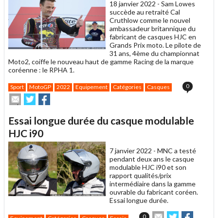
18 janvier 2022 -
Sam Lowes
succède au retraité Cal
Cruthlow comme le nouvel
ambassadeur britannique du
fabricant de casques HJC en
Grands Prix moto. Le pilote de
31 ans, 4ème du championnat
Moto2, coiffe le nouveau haut de gamme Racing de la marque
coréenne : le RPHA 1.
0
Sport
MotoGP
2022
Equipement
Catégories
Casques
Envoyer
Partager
Partager
cet
sur
sur
article
Twitter
Facebook
Essai longue durée du casque modulable
à
un
HJC i90
ami
7 janvier 2022 -
MNC a testé
pendant deux ans le casque
modulable HJC i90 et son
rapport qualités/prix
intermédiaire dans la gamme
ouvrable du fabricant coréen.
Essai longue durée.
Envoyer
Partager
Partage
0