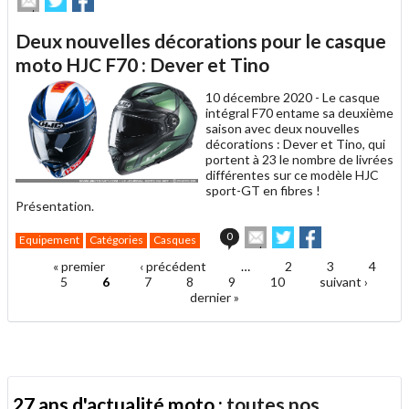
cet
sur
sur
article
Twitter
Facebook
Deux nouvelles décorations pour le casque
à
un
moto HJC F70 : Dever et Tino
ami
10 décembre 2020 -
Le casque
intégral F70 entame sa deuxième
saison avec deux nouvelles
décorations : Dever et Tino, qui
portent à 23 le nombre de livrées
différentes sur ce modèle HJC
sport-GT en fibres !
Présentation.
Envoyer
Partager
Partager
0
Equipement
Catégories
Casques
cet
sur
sur
article
Twitter
Facebook
« premier
‹ précédent
…
2
3
4
Pages
à
5
6
7
8
9
10
suivant ›
un
dernier »
ami
27 ans d'actualité moto :
toutes nos