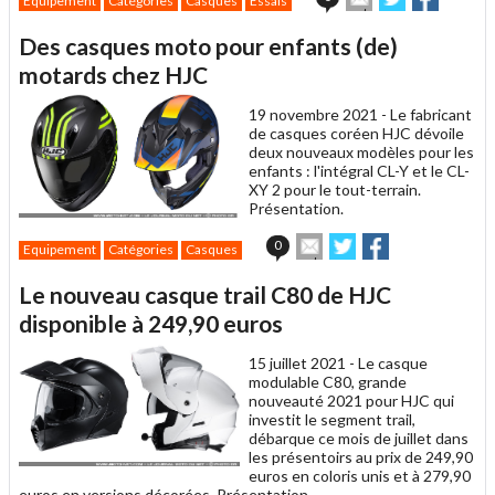
Equipement
Catégories
Casques
Essais
cet
sur
sur
article
Twitter
Facebook
Des casques moto pour enfants (de)
à
un
motards chez HJC
ami
19 novembre 2021 -
Le fabricant
de casques coréen HJC dévoile
deux nouveaux modèles pour les
enfants : l'intégral CL-Y et le CL-
XY 2 pour le tout-terrain.
Présentation.
Envoyer
Partager
Partager
0
Equipement
Catégories
Casques
cet
sur
sur
article
Twitter
Facebook
Le nouveau casque trail C80 de HJC
à
un
disponible à 249,90 euros
ami
15 juillet 2021 -
Le casque
modulable C80, grande
nouveauté 2021 pour HJC qui
investit le segment trail,
débarque ce mois de juillet dans
les présentoirs au prix de 249,90
euros en coloris unis et à 279,90
euros en versions décorées. Présentation.