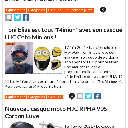
0
Equipement
Catégories
Casques
Equipement pilote
Envoyer
Partager
Partager
cet
sur
sur
article
Twitter
Facebook
Toni Elias est tout "Minion" avec son casque
à
un
HJC Otto Minions !
ami
17 juin 2021 -
L'ancien pilote de
MotoGP Toni Elias prête son
image et son coup de guidon à
son sponsor HJC pour réaliser
une amusante vidéo
promotionnelle sur la nouvelle
série limitée de casque RPHA-11
"Otto Minions" lancée pour célébrer l'arrivée du film "
Les Minions 2 :
il était une fois Gru
". Présentation.
Envoyer
Partager
Partager
0
Equipement
Catégories
Casques
cet
sur
sur
article
Twitter
Facebook
Nouveau casque moto HJC RPHA 90S
à
un
Carbon Luve
ami
1er février 2021 -
Le casque