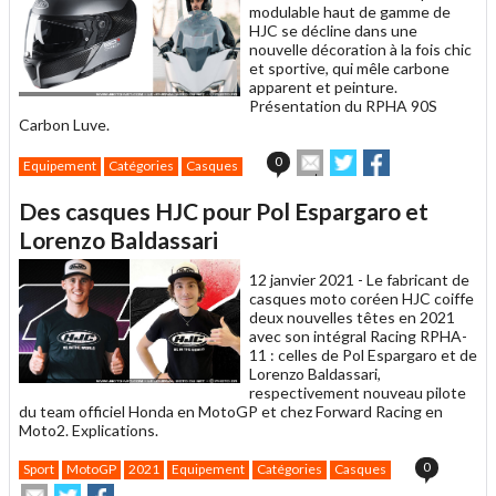
modulable haut de gamme de
HJC se décline dans une
nouvelle décoration à la fois chic
et sportive, qui mêle carbone
apparent et peinture.
Présentation du RPHA 90S
Carbon Luve.
Envoyer
Partager
Partager
0
Equipement
Catégories
Casques
cet
sur
sur
article
Twitter
Facebook
Des casques HJC pour Pol Espargaro et
à
un
Lorenzo Baldassari
ami
12 janvier 2021 -
Le fabricant de
casques moto coréen HJC coiffe
deux nouvelles têtes en 2021
avec son intégral Racing RPHA-
11 : celles de Pol Espargaro et de
Lorenzo Baldassari,
respectivement nouveau pilote
du team officiel Honda en MotoGP et chez Forward Racing en
Moto2. Explications.
0
Sport
MotoGP
2021
Equipement
Catégories
Casques
Envoyer
Partager
Partager