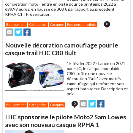
compétition moto - entre en piste pour ce printemps 2022 à
699,99 euros, en hausse de 300 € par rapport au précédent
RPHA-11 ! Présentation.
0
Equipement
Catégories
Casques
Equipement pilote
Envoyer
Partager
Partager
cet
sur
sur
article
Twitter
Facebook
Nouvelle décoration camouflage pour le
à
un
casque trail HJC C80 Bult
ami
15 février 2022 -
Lancé en 2021
par HJC, le casque modulable
C80 s'offre une nouvelle
décoration "Bult" avec motifs
camouflage qui renforcent son
aspect baroudeur. Description et
prix.
Envoyer
Partager
Partager
0
Equipement
Catégories
Casques
cet
sur
sur
article
Twitter
Facebook
HJC sponsorise le pilote Moto2 Sam Lowes
à
un
avec son nouveau casque RPHA 1
ami