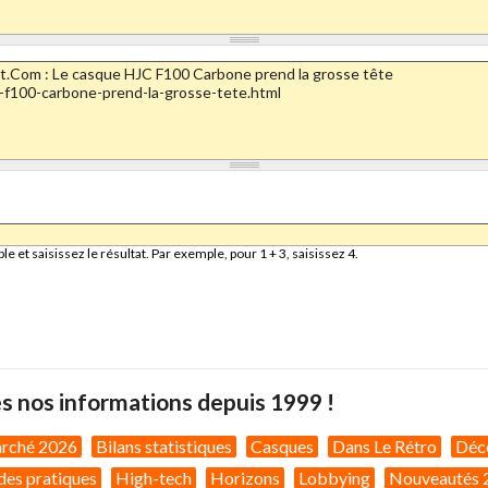
et saisissez le résultat. Par exemple, pour 1 + 3, saisissez 4.
s nos informations depuis 1999 !
arché 2026
Bilans statistiques
Casques
Dans Le Rétro
Déc
des pratiques
High-tech
Horizons
Lobbying
Nouveautés 