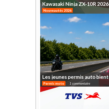
Kawasaki
Ninja
ZX-10R
2026
Nouveautés 2026
Les
jeunes
permis
auto
bient
Permis moto
1 commentaire