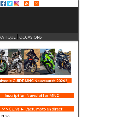
RATIQUE
OCCASIONS
uivez le GUIDE MNC Nouveautés 2026 !
Inscription Newsletter MNC
MNC
Live
► L'actu moto en direct
t 2026