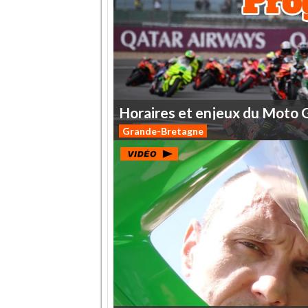
Horaires
et
enjeux
du
Moto
Grande-Bretagne