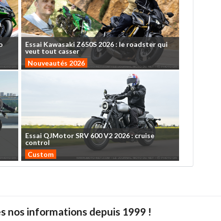
o
Essai
Kawasaki
Z650S
2026
:
le
roadster
qui
veut
tout
casser
Nouveautés 2026
Essai
QJMotor
SRV
600
V2
2026
:
cruise
control
Custom
s nos informations depuis 1999 !