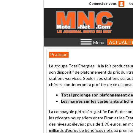
Connectez-vous
Ne
ACTUALIT
Menu
Pratique
Le groupe TotalEnergies - à la fois producteur
son
dispositif de plafonnement
du prix du lit
stations-services. Seules ses stations sur au
chères, continueront à profiter de ce dispositi
Total prolonge son plafonnement de
Les marges sur les carburants affich
La compagnie pétrolière justifie l'arrêt de son
les récents pourparlers entre l'Iran et les Etat
des niveaux élevés : plus de 1,90 euros, en m
milliards d’euros de bénéfices nets
au premier