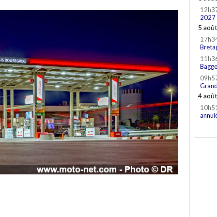
12h3
2027
5 aoû
17h3
Breta
11h3
Bagge
09h5
Grand
4 aoû
10h5
annul