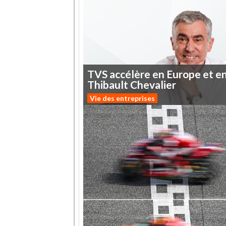
TVS
accélère
en
Europe
et
e
Thibault
Chevalier
Vie des entreprises