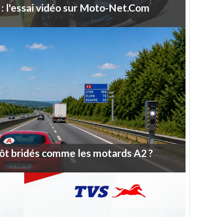
:
l'essai
vidéo
sur
Moto-Net.Com
ôt
bridés
comme
les
motards
A2
?