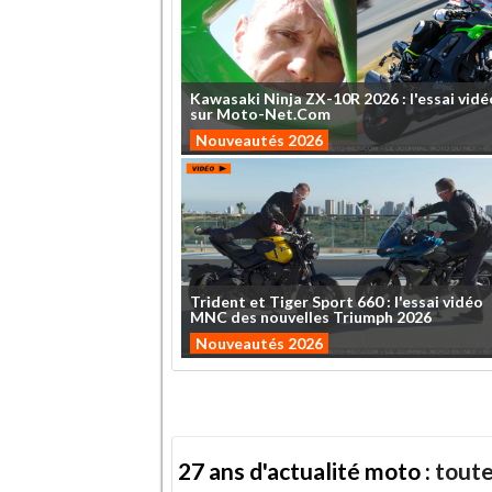
Kawasaki
Ninja
ZX-10R
2026
:
l'essai
vidé
sur
Moto-Net.Com
Nouveautés 2026
Trident
et
Tiger
Sport
660
:
l'essai
vidéo
MNC
des
nouvelles
Triumph
2026
Nouveautés 2026
27 ans d'actualité moto :
toute