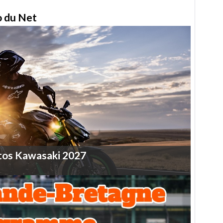
to du Net
tos
Kawasaki
2027