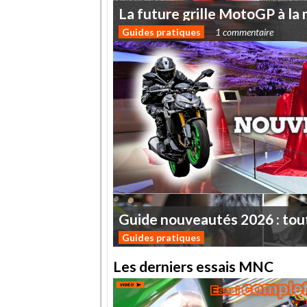
La
future
grille
MotoGP
à
la
Guides pratiques
1 commentaire
Guide
nouveautés
2026
:
tou
Guides pratiques
Les derniers essais MNC