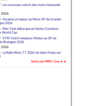
7
Les nouveaux coloris des motos Kawasaki
t 2026
4
Horaires et enjeux du Moto GP de Grande-
gne 2026
6
Max Toth débarque en Harley-Davidson
r World Cup
7
KTM-Tech3 remplace Viñales au GP de
e-Bretagne 2026
t 2026
1
Le Rally Moto TT 2026 de Saint-Palais est
é
Suite du MNC Live ►►