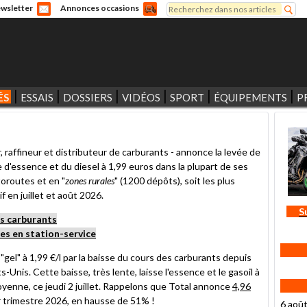
Rechercher
wsletter
Annonces occasions
Formulaire de recherche
ÉS
ESSAIS
DOSSIERS
VIDÉOS
SPORT
ÉQUIPEMENTS
P
, raffineur et distributeur de carburants - annonce la levée de
re d'essence et du diesel à 1,99 euros dans la plupart de ses
toroutes et en "
zones rurales
" (1200 dépôts), soit les plus
f en juillet et août 2026.
S
s carburants
ées en station-service
 "gel" à 1,99 €/l par la baisse du cours des carburants depuis
s-Unis. Cette baisse, très lente, laisse l'essence et le gasoil à
oyenne, ce jeudi 2 juillet. Rappelons que Total annonce
4,96
 trimestre 2026, en hausse de 51% !
6 aoû