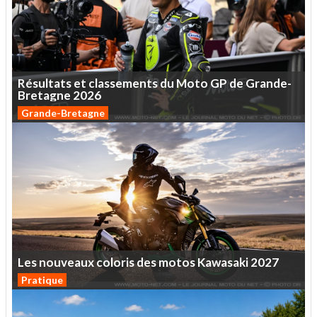
Résultats
et
classements
du
Moto
GP
de
Grande-
Bretagne
2026
Grande-Bretagne
Les
nouveaux
coloris
des
motos
Kawasaki
2027
Pratique