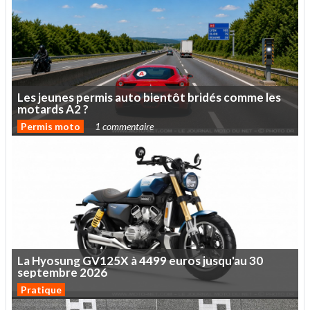
Les
jeunes
permis
auto
bientôt
bridés
comme
les
motards
A2
?
Permis moto
1 commentaire
La
Hyosung
GV125X
à
4499
euros
jusqu'au
30
septembre
2026
Pratique