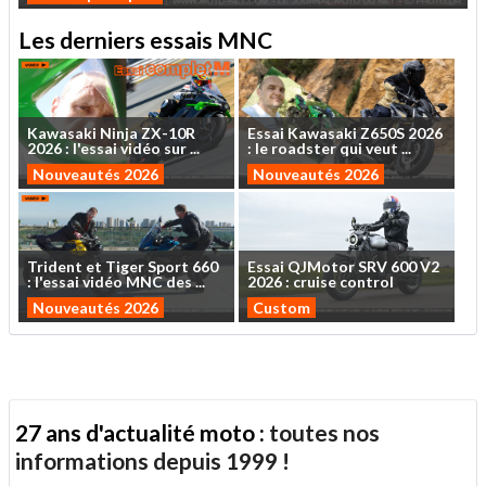
Les derniers essais MNC
Kawasaki
Ninja
ZX-10R
Essai
Kawasaki
Z650S
2026
2026
:
l'essai
vidéo
sur
...
:
le
roadster
qui
veut
...
Nouveautés 2026
Nouveautés 2026
Trident
et
Tiger
Sport
660
Essai
QJMotor
SRV
600
V2
:
l'essai
vidéo
MNC
des
...
2026
:
cruise
control
Nouveautés 2026
Custom
27 ans d'actualité moto :
toutes nos
informations depuis 1999 !