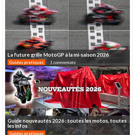
La
future
grille
MotoGP
à
la
mi-saison
2026
Guides pratiques
1 commentaire
Guide
nouveautés
2026
:
toutes
les
motos,
toutes
les
infos
Guides pratiques